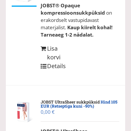
JOBST® Opaque
kompressioonsukkpüksid
on
erakordselt vastupidavast
materjalist.
Kaup kiirelt kohal!
Tarneaeg 1-2 nädalat.
Lisa
korvi
Details
JOBST UltraSheer sukkpüksid
Hind 105
EUR (Retseptiga kuni -90%)
0,00
€