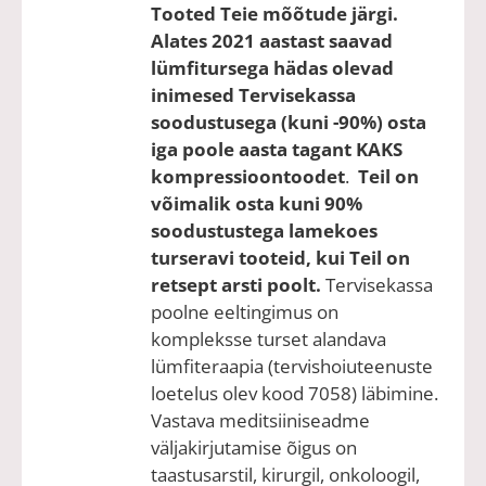
Tooted Teie mõõtude järgi.
Alates 2021 aastast saavad
lümfitursega hädas olevad
inimesed Tervisekassa
soodustusega (kuni -90%) osta
iga poole aasta tagant KAKS
kompressioontoodet
.
Teil on
võimalik osta kuni 90%
soodustustega lamekoes
turseravi tooteid, kui Teil on
retsept arsti poolt.
Tervisekassa
poolne eeltingimus on
kompleksse turset alandava
lümfiteraapia (tervishoiuteenuste
loetelus olev kood 7058) läbimine.
Vastava meditsiiniseadme
väljakirjutamise õigus on
taastusarstil, kirurgil, onkoloogil,