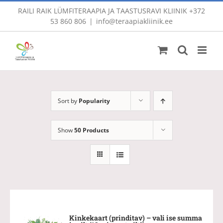
Skip
RAILI RAIK LÜMFITERAAPIA JA TAASTUSRAVI KLIINIK
+372
to
53 860 806
|
info@teraapiakliinik.ee
content
Sort by
Popularity
Show
50 Products
Kinkekaart (prinditav) – vali ise summa