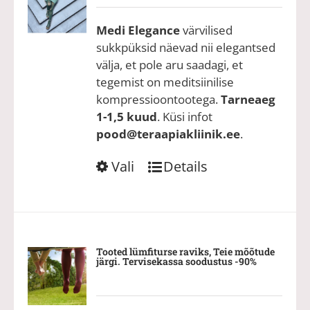
Medi Elegance
värvilised
sukkpüksid näevad nii elegantsed
välja, et pole aru saadagi, et
tegemist on meditsiinilise
kompressioontootega.
Tarneaeg
1-1,5 kuud
. Küsi infot
pood@teraapiakliinik.ee
.
Sellel
Vali
Details
tootel
on
mitu
varianti.
Valikuid
Tooted lümfiturse raviks, Teie mõõtude
järgi. Tervisekassa soodustus -90%
saab
teha
tootelehel.