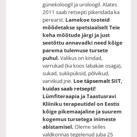
günekoloogil ja uroloogil. Alates
2011 saab retsepti pikendada ka
perearst.
Lamekoe tooteid
mõõdetakse spetsiaalselt Teie
keha mõõtude järgi ja just
seetõttu annavadki need kõige
parema tulemuse tursete
puhul.
Valikus on kindad,
varrukad (ka koos labakäe osaga),
sukad, sukkpüksid, põlvikud,
varvikud jne.
Loe täpsemalt SIIT,
kuidas saab retsepti!
Lümfiteraapia ja Taastusravi
Kliiniku terapeutidel on Eestis
kõige pikemaajaline ja suurem
kogemus tursetega inimeste
abistamisel.
Oleme selles
valdkonnas tegelenud juba 25