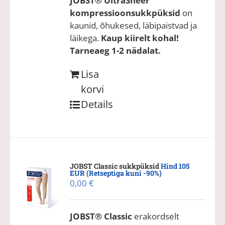
JOBST® UltraSheer
kompressioonsukkpüksid
on
kaunid, õhukesed, läbipaistvad ja
läikega.
Kaup kiirelt kohal!
Tarneaeg 1-2 nädalat.
Lisa
korvi
Details
JOBST Classic sukkpüksid
Hind 105
EUR (Retseptiga kuni -90%)
0,00
€
JOBST® Classic
erakordselt