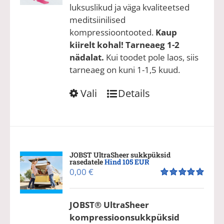
luksuslikud ja väga kvaliteetsed
meditsiinilised
kompressioontooted.
Kaup
kiirelt kohal! Tarneaeg 1-2
nädalat.
Kui toodet pole laos, siis
tarneaeg on kuni 1-1,5 kuud.
Sellel
Vali
Details
tootel
on
mitu
varianti.
Valikuid
JOBST UltraSheer sukkpüksid
rasedatele
Hind 105 EUR
saab
0,00
€
teha
Hinnanguga
tootelehel.
5.00
/ 5
JOBST® UltraSheer
kompressioonsukkpüksid