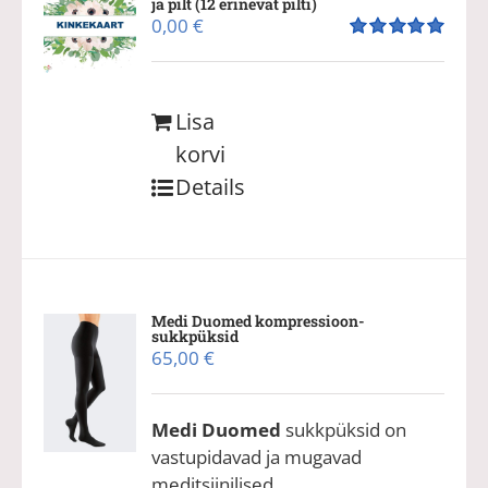
ja pilt (12 erinevat pilti)
0,00
€
Hinnanguga
5.00
/ 5
Lisa
korvi
Details
Medi Duomed kompressioon-
sukkpüksid
65,00
€
Medi Duomed
sukkpüksid on
vastupidavad ja mugavad
meditsiinilised