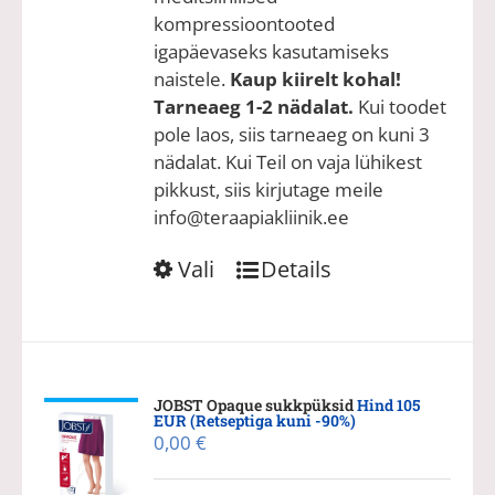
kompressioontooted
igapäevaseks kasutamiseks
naistele.
Kaup kiirelt kohal!
Tarneaeg 1-2 nädalat.
Kui toodet
pole laos, siis tarneaeg on kuni 3
nädalat. Kui Teil on vaja lühikest
pikkust, siis kirjutage meile
info@teraapiakliinik.ee
Sellel
Vali
Details
tootel
on
mitu
varianti.
Valikuid
JOBST Opaque sukkpüksid
Hind 105
EUR (Retseptiga kuni -90%)
saab
0,00
€
teha
tootelehel.