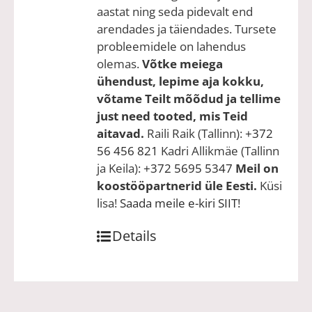
aastat ning seda pidevalt end
arendades ja täiendades. Tursete
probleemidele on lahendus
olemas.
Võtke meiega
ühendust, lepime aja kokku,
võtame Teilt mõõdud ja tellime
just need tooted, mis Teid
aitavad.
Raili Raik (Tallinn):
+372
56 456 821
Kadri Allikmäe (Tallinn
ja Keila):
+372 5695 5347
Meil on
koostööpartnerid üle Eesti.
Küsi
lisa!
Saada meile e-kiri SIIT!
Details