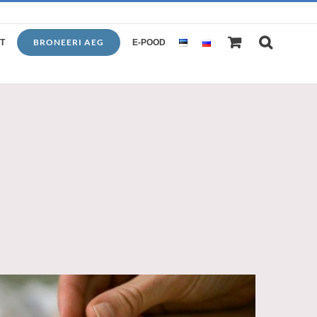
BRONEERI AEG
T
E-POOD