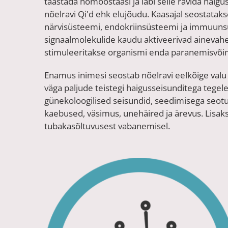
taastada homöostaasi ja läbi selle ravida haigu
nõelravi Qi'd ehk elujõudu. Kaasajal seostataks
närvisüsteemi, endokriinsüsteemi ja immuunsü
signaalmolekulide kaudu aktiveerivad ainevah
stimuleeritakse organismi enda paranemisvõi
Enamus inimesi seostab nõelravi eelkõige valu 
väga paljude teistegi haigusseisunditega tegele
günekoloogilised seisundid, seedimisega seo
kaebused, väsimus, unehäired ja ärevus. Lisak
tubakasõltuvusest vabanemisel.