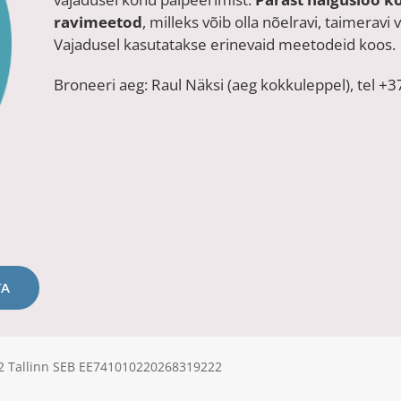
ravimeetod
, milleks võib olla nõelravi, taimeravi
Vajadusel kasutatakse erinevaid meetodeid koos.
Broneeri aeg: Raul Näksi (aeg kokkuleppel), tel
+3
TA
612 Tallinn SEB EE741010220268319222