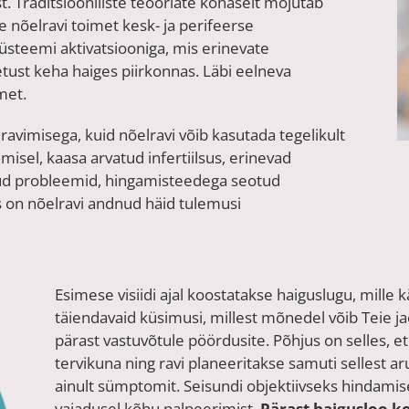
st. Traditsiooniliste teooriate kohaselt mõjutab
e nõelravi toimet kesk- ja perifeerse
steemi aktivatsiooniga, mis erinevate
etust
keha
haiges piirkonnas. Läbi eelneva
met.
ravimisega, kuid nõelravi võib kasutada tegelikult
misel, kaasa arvatud infertiilsus, erinevad
tud probleemid, hingamisteedega seotud
s on nõelravi andnud häid tulemusi
Esimese visiidi ajal koostatakse haiguslugu, mille 
täiendavaid küsimusi, millest mõnedel võib Teie 
pärast vastuvõtule pöördusite. Põhjus on selles, et
tervikuna ning ravi planeeritakse samuti sellest a
ainult sümptomit. Seisundi objektiivseks hindamise
vajadusel kõhu palpeerimist.
Pärast haigusloo ko