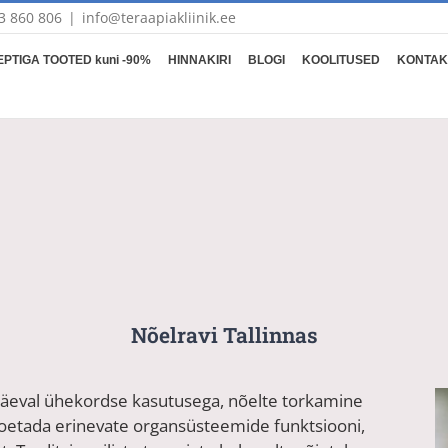
3 860 806
|
info@teraapiakliinik.ee
PTIGA TOOTED kuni -90%
HINNAKIRI
BLOGI
KOOLITUSED
KONTAK
Nõelravi Tallinnas
päeval ühekordse kasutusega, nõelte torkamine
oetada erinevate organsüsteemide funktsiooni,