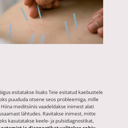
käigus esitatakse lisaks Teie esitatud kaebustele
jaoks puududa otsene seos probleemiga, mille
 Hiina meditsiinis vaadeldakse inimest alati
rusaamast lähtudes. Ravitakse inimest, mitte
ks kasutatakse keele- ja pulsidiagnostikat,
ostamist ja diagnostikat valitakse sobiv