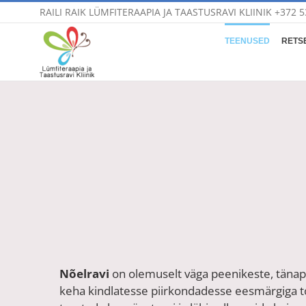
Skip
RAILI RAIK LÜMFITERAAPIA JA TAASTUSRAVI KLIINIK
+372 5
to
content
TEENUSED
RETSE
Nõelravi
on olemuselt väga peenikeste, täna
keha kindlatesse piirkondadesse eesmärgiga t