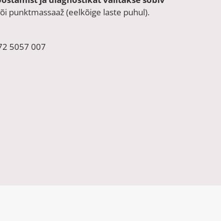
 või punktmassaaž (eelkõige laste puhul).
72 5057 007