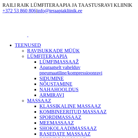
Skip
RAILI RAIK LÜMFITERAAPIA JA TAASTUSRAVI KLIINIK
to
+372 53 860 806
|
info@teraapiakliinik.ee
content
TEENUSED
RAVISUKKADE MÜÜK
LÜMFITERAAPIA
LÜMFIMASSAAŽ
Aparaatselt vahelduv
pneumaatiline/kompressioonravi
SIDUMINE
NÕUSTAMINE
NAHAHOOLDUS
ARMIRAVI
MASSAAZ
KLASSIKALINE MASSAAZ
KOMBINEERITUD MASSAAZ
SPORDIMASSAAZ
MEEMASSAAZ
SHOKOLAADIMASSAAZ
RASEDATE MASSAAZ