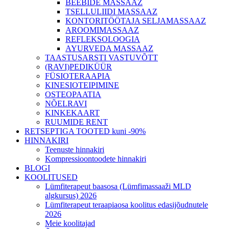
BEEBIDE MASSAAZ
TSELLULIIDI MASSAAZ
KONTORITÖÖTAJA SELJAMASSAAZ
AROOMIMASSAAZ
REFLEKSOLOOGIA
AYURVEDA MASSAAZ
TAASTUSARSTI VASTUVÕTT
(RAVI)PEDIKÜÜR
FÜSIOTERAAPIA
KINESIOTEIPIMINE
OSTEOPAATIA
NÕELRAVI
KINKEKAART
RUUMIDE RENT
RETSEPTIGA TOOTED kuni -90%
HINNAKIRI
Teenuste hinnakiri
Kompressioontoodete hinnakiri
BLOGI
KOOLITUSED
Lümfiterapeut baasosa (Lümfimassaaži MLD
algkursus) 2026
Lümfiterapeut teraapiaosa koolitus edasijõudnutele
2026
Meie koolitajad