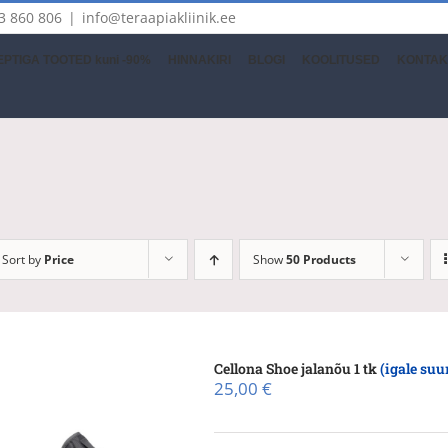
3 860 806
|
info@teraapiakliinik.ee
PTIGA TOOTED kuni -90%
HINNAKIRI
BLOGI
KOOLITUSED
KONTAK
Sort by
Price
Show
50 Products
Cellona Shoe jalanõu 1 tk
(igale suu
25,00
€