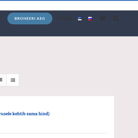
BRONEERI AEG
T
E-POOD
rusele kehtib sama hind)