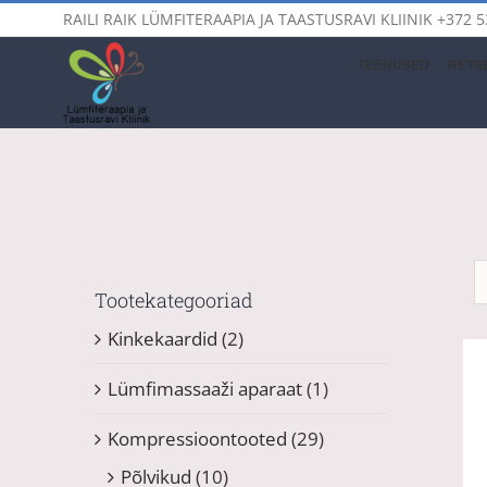
Skip
RAILI RAIK LÜMFITERAAPIA JA TAASTUSRAVI KLIINIK
+372 5
to
content
TEENUSED
RETSE
Tootekategooriad
Kinkekaardid
(2)
Lümfimassaaži aparaat
(1)
Kompressioontooted
(29)
Põlvikud
(10)