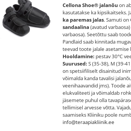
Cellona Shoe® jalanõu
on ab
kasutatakse ka kipsikaitseks.
ka paremas jalas
. Samuti on 
sandaalina
(avatud varbaosa
varbaosa). Seetõttu saab too
Pandlaid saab kinnitada mugav
teevad toote jalale asetamise k
Hooldamine:
pestav 30°C vee
Suurused:
S (35-38), M (39-41)
on spetsiifiliselt disainitud ini
võimalda kanda tavalisi jalanõ
veenihaavandid jms). Toode a
elukvaliteeti ja võimaldab roh
jäsemete puhul olla tavapära
tellimisel arvesse võtta. Vaja
saamiseks Kliiniku poole numb
info@teraapiakliinik.ee