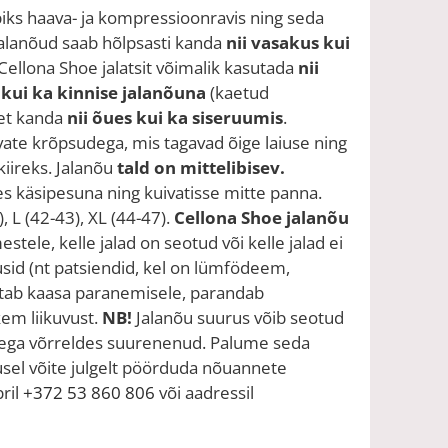
iks haava- ja kompressioonravis ning seda
 Jalanõud saab hõlpsasti kanda
nii vasakus kui
Cellona Shoe jalatsit võimalik kasutada
nii
)
kui ka kinnise jalanõuna
(kaetud
det kanda
nii õues kui ka siseruumis
.
ate krõpsudega, mis tagavad õige laiuse ning
iireks. Jalanõu
tald on mittelibisev.
s käsipesuna ning kuivatisse mitte panna.
, L (42-43), XL (44-47).
Cellona Shoe jalanõu
mestele, kelle jalad on seotud või kelle jalad ei
usid (nt patsiendid, kel on lümfödeem,
itab kaasa paranemisele, parandab
kem liikuvust.
NB!
Jalanõu suurus võib seotud
sega võrreldes suurenenud. Palume seda
dusel võite julgelt pöörduda nõuannete
ril
+372 53 860 806
või aadressil