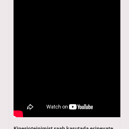
Kinesioteipimist saab kasutada erinevate