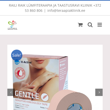
Skip
RAILI RAIK LÜMFITERAAPIA JA TAASTUSRAVI KLIINIK
+372
to
53 860 806
|
info@teraapiakliinik.ee
content
Sale!