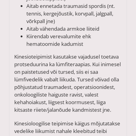
Aitab ennetada traumasid spordis (nt.
tennis, kergejõustik, korvpall, jalgpall,
võrkpall jne)
Aitab vähendada armkoe liiteid
Kiirendab verevalumite ehk
hematoomide kadumist
Kinesioteipimist kasutakse vajadusel toetava
protseduurina ka lümfiteraapias. Kui inimesel
on paistetused või tursed, siis ei saa
lümfivedelik vabalt liikuda. Tursed võivad olla
põhjustatud traumadest, operatsioonidest,
onkoloogiliste haiguste ravist, valest
kehahoiakust, liigsest koormusest, liiga
kitsaste riiete/jalanõude kandmistest jne.
Kinesioloogilise teipimise käigus mõjutatakse
vedelike liikumist nahale kleebitud teibi