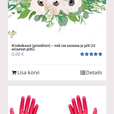
Kinkekaart (prinditav) – vali ise summa ja pilt (12
erinevat pilti)
0,00
€
Hinnanguga
5.00
/ 5
Lisa korvi
Details