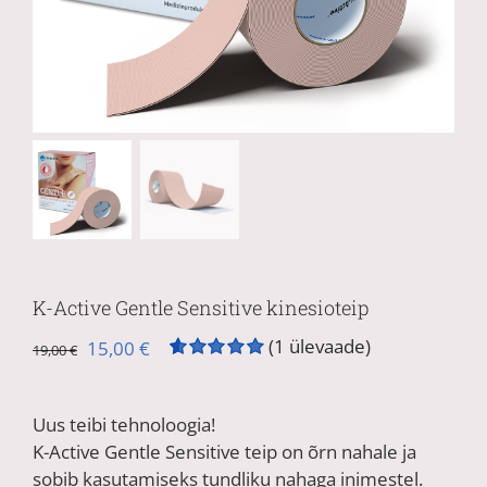
K-Active Gentle Sensitive kinesioteip
(
1
ülevaade)
Algne
Praegune
15,00
€
19,00
€
hind
hind
Hinnatud
1
5.00
/5
oli:
on:
kliendi
Uus teibi tehnoloogia!
19,00 €.
15,00 €.
hinnangu
põhjal
K-Active Gentle Sensitive teip on õrn nahale ja
sobib kasutamiseks tundliku nahaga inimestel.