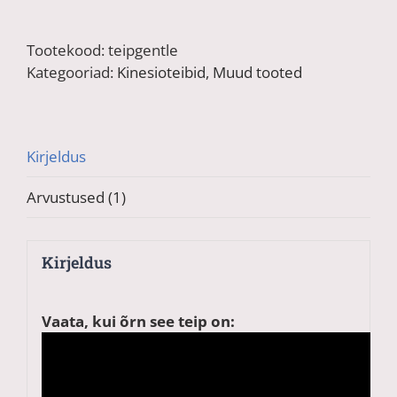
Gentle
Sensitive
Tootekood:
teipgentle
kinesioteip
Kategooriad:
Kinesioteibid
,
Muud tooted
kogus
Kirjeldus
Arvustused (1)
Kirjeldus
Vaata, kui õrn see teip on: