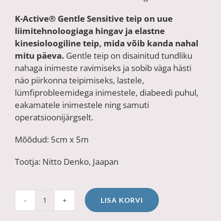
K-Active® Gentle Sensitive teip on uue
liimitehnoloogiaga hingav ja elastne
kinesioloogiline teip, mida võib kanda nahal
mitu päeva.
Gentle teip on disainitud tundliku
nahaga inimeste ravimiseks ja sobib väga hästi
näo piirkonna teipimiseks, lastele,
lümfiprobleemidega inimestele, diabeedi puhul,
eakamatele inimestele ning samuti
operatsioonijärgselt.
Mõõdud: 5cm x 5m
Tootja: Nitto Denko, Jaapan
LISA KORVI
K-
Active