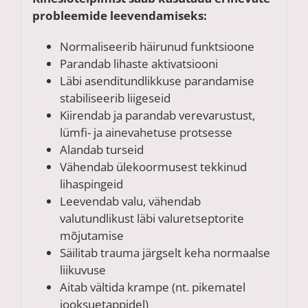
probleemide leevendamiseks:
Normaliseerib häirunud funktsioone
Parandab lihaste aktivatsiooni
Läbi asenditundlikkuse parandamise
stabiliseerib liigeseid
Kiirendab ja parandab verevarustust,
lümfi- ja ainevahetuse protsesse
Alandab turseid
Vähendab ülekoormusest tekkinud
lihaspingeid
Leevendab valu, vähendab
valutundlikust läbi valuretseptorite
mõjutamise
Säilitab trauma järgselt keha normaalse
liikuvuse
Aitab vältida krampe (nt. pikematel
jooksuetappidel)