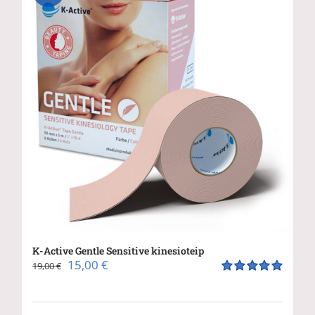
K-Active Gentle Sensitive kinesioteip
Algne
Praegune
15,00
€
19,00
€
hind
hind
Hinnanguga
5.00
/ 5
oli:
on: