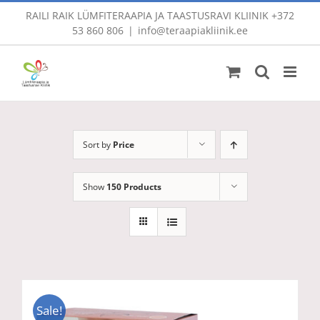
Skip
RAILI RAIK LÜMFITERAAPIA JA TAASTUSRAVI KLIINIK
+372
to
53 860 806
|
info@teraapiakliinik.ee
content
Sort by
Price
Show
150 Products
Sale!