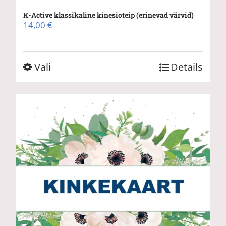
K-Active klassikaline kinesioteip (erinevad värvid)
14,00
€
Sellel
Vali
Details
tootel
on
mitu
varianti.
Valikuid
saab
teha
tootelehel.