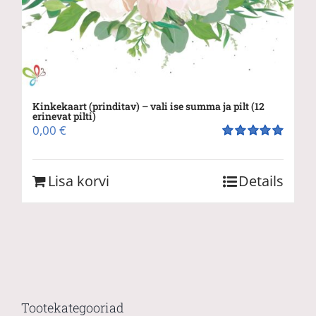
Kinkekaart (prinditav) – vali ise summa ja pilt (12
erinevat pilti)
0,00
€
Hinnanguga
5.00
/ 5
Lisa korvi
Details
Tootekategooriad