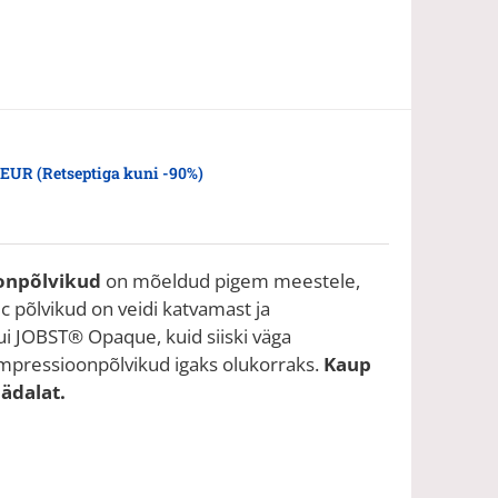
 EUR (Retseptiga kuni -90%)
oonpõlvikud
on mõeldud pigem meestele,
ic põlvikud on veidi katvamast ja
ui JOBST® Opaque, kuid siiski väga
pressioonpõlvikud igaks olukorraks.
Kaup
nädalat.