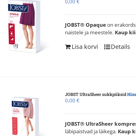
0,00
€
JOBST® Opaque
on erakords
naistele ja meestele.
Kaup kii
Lisa korvi
Details
JOBST UltraSheer sukkpüksid
Hind
0,00
€
JOBST® UltraSheer
kompres
läbipaistvad ja läikega.
Kaup ki