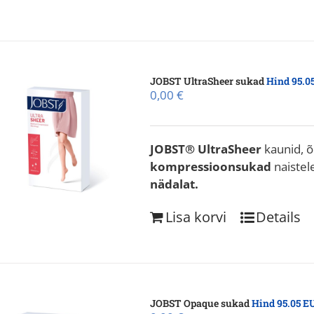
JOBST UltraSheer sukad
Hind 95.0
0,00
€
JOBST® UltraSheer
kaunid, õ
kompressioonsukad
naistel
nädalat.
Lisa korvi
Details
JOBST Opaque sukad
Hind 95.05 E