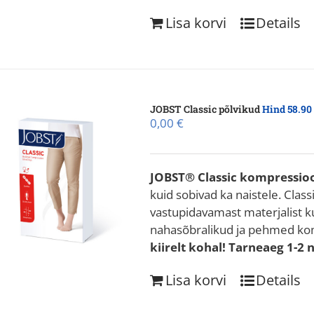
Lisa korvi
Details
JOBST Classic põlvikud
Hind 58.90
0,00
€
JOBST® Classic kompressi
kuid sobivad ka naistele. Class
vastupidavamast materjalist k
nahasõbralikud ja pehmed kom
kiirelt kohal! Tarneaeg 1-2 
Lisa korvi
Details