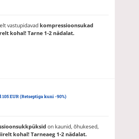
elt vastupidavad
kompressioonsukad
relt kohal! Tarne 1-2 nädalat.
 105 EUR (Retseptiga kuni -90%)
sioonsukkpüksid
on kaunid, õhukesed,
irelt kohal! Tarneaeg 1-2 nädalat.