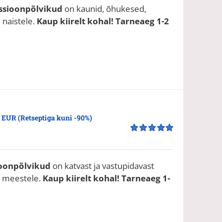
ssioonpõlvikud
on kaunid, õhukesed,
d naistele.
Kaup kiirelt kohal! Tarneaeg 1-2
 EUR (Retseptiga kuni -90%)
Hinnanguga
5.00
/ 5
oonpõlvikud
on katvast ja vastupidavast
ja meestele.
Kaup kiirelt kohal! Tarneaeg 1-