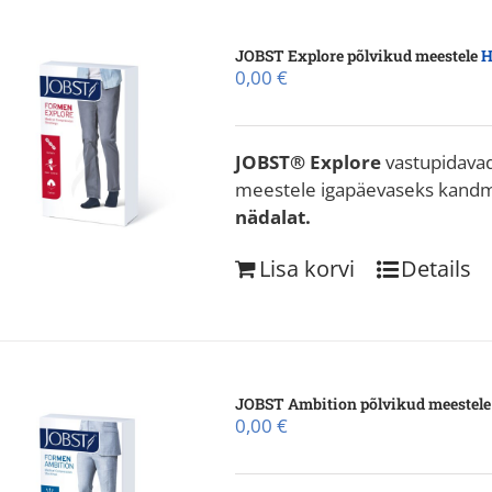
JOBST Explore põlvikud meestele
H
0,00
€
JOBST®
Explore
vastupidavad
meestele igapäevaseks kand
nädalat.
Lisa korvi
Details
JOBST Ambition põlvikud meestel
0,00
€