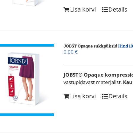
Lisa korvi
Details
JOBST Opaque sukkpüksid
Hind 10
0,00
€
JOBST® Opaque
kompressi
vastupidavast materjalist.
Kaup
Lisa korvi
Details