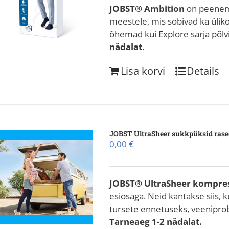
JOBST®
Ambition
on peenem
meestele, mis sobivad ka üli
õhemad kui Explore sarja põlv
nädalat.
Lisa korvi
Details
JOBST UltraSheer sukkpüksid rase
0,00
€
JOBST® UltraSheer
kompres
esiosaga. Neid kantakse siis, k
tursete ennetuseks, veenipro
Tarneaeg 1-2 nädalat.