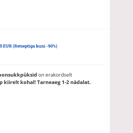
5 EUR (Retseptiga kuni -90%)
oonsukkpüksid
on erakordselt
 kiirelt kohal! Tarneaeg 1-2 nädalat.