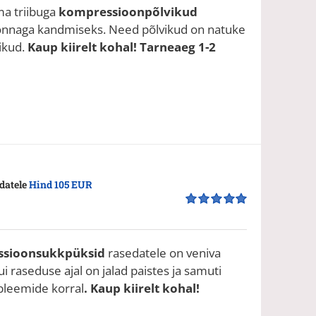
a triibuga
kompressioonpõlvikud
konnaga kandmiseks. Need põlvikud on natuke
ikud.
Kaup kiirelt kohal! Tarneaeg 1-2
datele
Hind 105 EUR
Hinnanguga
5.00
/ 5
sioonsukkpüksid
rasedatele on veniva
ui raseduse ajal on jalad paistes ja samuti
bleemide korral
. Kaup kiirelt kohal!