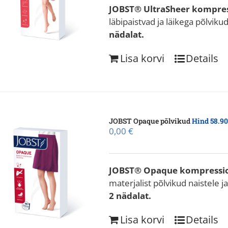
JOBST® UltraSheer kompre
läbipaistvad ja läikega põlviku
nädalat.
Lisa korvi
Details
JOBST Opaque põlvikud
Hind 58.90
0,00
€
JOBST® Opaque
kompressi
materjalist põlvikud naistele 
2 nädalat.
Lisa korvi
Details