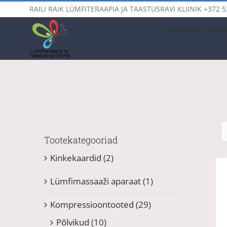
Skip
RAILI RAIK LÜMFITERAAPIA JA TAASTUSRAVI KLIINIK
+372 5
to
content
TEENUSED
RETSE
Tootekategooriad
Kinkekaardid
(2)
Lümfimassaaži aparaat
(1)
Kompressioontooted
(29)
Põlvikud
(10)