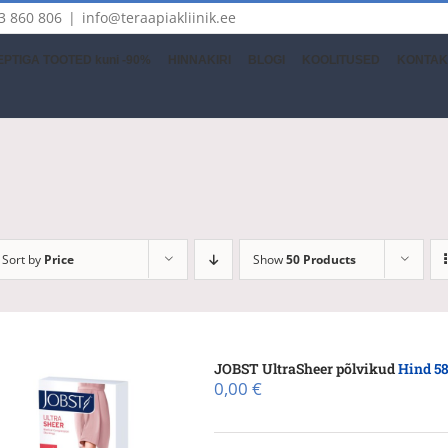
3 860 806
|
info@teraapiakliinik.ee
PTIGA TOOTED kuni -90%
HINNAKIRI
BLOGI
KOOLITUSED
KONTAK
Sort by
Price
Show
50 Products
JOBST UltraSheer põlvikud
Hind 58
0,00
€