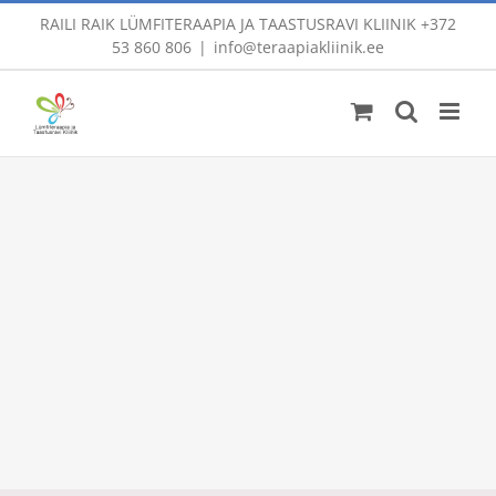
Skip
RAILI RAIK LÜMFITERAAPIA JA TAASTUSRAVI KLIINIK
+372
to
53 860 806
|
info@teraapiakliinik.ee
content