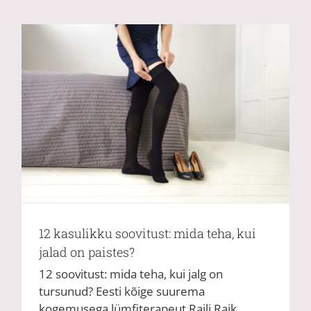
12 kasulikku soovitust: mida teha, kui
jalad on paistes?
12 soovitust: mida teha, kui jalg on
tursunud? Eesti kõige suurema
kogemusega lümfiterapeut Raili Raik