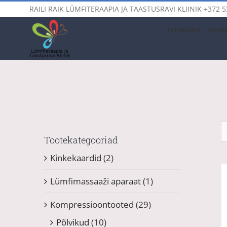
Skip
RAILI RAIK LÜMFITERAAPIA JA TAASTUSRAVI KLIINIK
+372 5
to
content
TEENUSED
RETSE
Tootekategooriad
Kinkekaardid
(2)
Lümfimassaaži aparaat
(1)
Kompressioontooted
(29)
Põlvikud
(10)