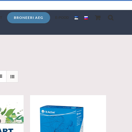
BRONEERI AEG
T
E-POOD