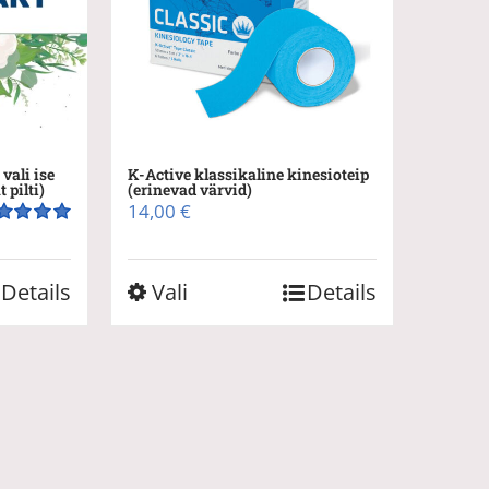
vali ise
K-Active klassikaline kinesioteip
 pilti)
(erinevad värvid)
14,00
€
nnanguga
00
/ 5
Sellel
Details
Vali
Details
tootel
on
mitu
varianti.
Valikuid
saab
teha