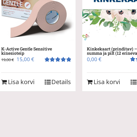
K-Active Gentle Sensitive
Kinkekaart (prinditav) – 
kinesioteip
summa ja pilt (12 erinevat
Algne
Praegune
15,00
€
0,00
€
19,00
€
hind
hind
Hi
Hinnanguga
5.
5.00
/ 5
oli:
on:
Lisa korvi
Details
Lisa korvi
19,00 €.
15,00 €.