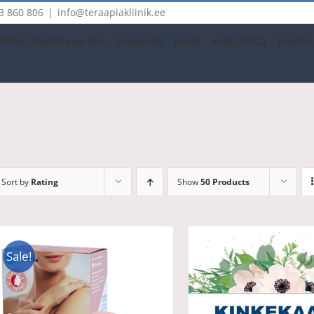
3 860 806
|
info@teraapiakliinik.ee
PTIGA TOOTED kuni -90%
HINNAKIRI
BLOGI
KOOLITUSED
KONTAK
Sort by
Rating
Show
50 Products
Sale!