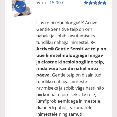
Algne
Praegune
15,00
€
19,00
€
Sale!
hind
hind
Hinnanguga
5.00
/ 5
oli:
on:
19,00 €.
15,00 €.
Uus teibi tehnoloogia! K-Active
Gentle Sensitive teip on õrn
nahale ja sobib kasutamiseks
tundliku nahaga inimestel.
K-
Active® Gentle Sensitive teip on
uue liimitehnoloogiaga hingav
ja elastne kinesioloogiline teip,
mida võib kanda nahal mitu
päeva.
Gentle teip on disainitud
tundliku nahaga inimeste
ravimiseks ja sobib väga hästi näo
piirkonna teipimiseks, lastele,
lümfiprobleemidega inimestele,
diabeedi puhul, eakamatele
inimestele ning samuti