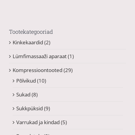
Valikuid
saab
teha
tootelehel.
Tootekategooriad
Kinkekaardid
(2)
Lümfimassaaži aparaat
(1)
Kompressioontooted
(29)
Põlvikud
(10)
Sukad
(8)
Sukkpüksid
(9)
Varrukad ja kindad
(5)