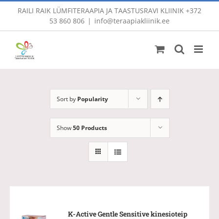
Skip
RAILI RAIK LÜMFITERAAPIA JA TAASTUSRAVI KLIINIK
+372
to
53 860 806
|
info@teraapiakliinik.ee
content
Sort by
Popularity
Show
50 Products
K-Active Gentle Sensitive kinesioteip