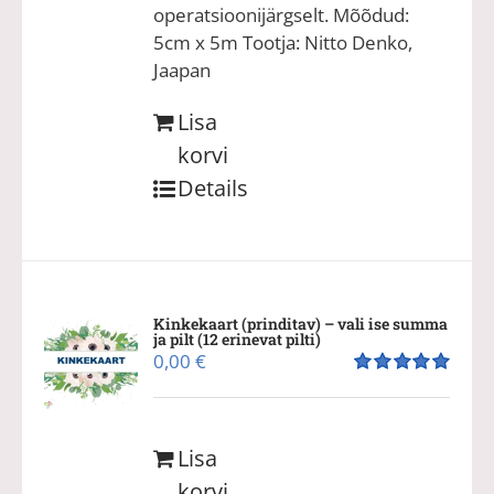
operatsioonijärgselt. Mõõdud:
5cm x 5m Tootja: Nitto Denko,
Jaapan
Lisa
korvi
Details
Kinkekaart (prinditav) – vali ise summa
ja pilt (12 erinevat pilti)
0,00
€
Hinnanguga
5.00
/ 5
Lisa
korvi