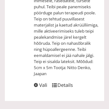
inimesele, rasedatele, tursete
puhul. Teibi peale panemiseks
pöörduge palun terapeudi poole.
Teip on tehtud puuvillasest
materjalist ja kaetud akrüülliimiga,
mille aktiveerimiseks tuleb teipi
pealekandmise järel kergelt
hõõruda. Teip on nahasõbralik
ning hüpoallergeenne. Teibi
eemaldamisel ei jää nahale jälgi.
Teip ei sisalda lateksit. Mõõdud:
5cm x 5m Tootja: Nitto Denko,
Jaapan
Sellel
Vali
Details
tootel
on
mitu
varianti.