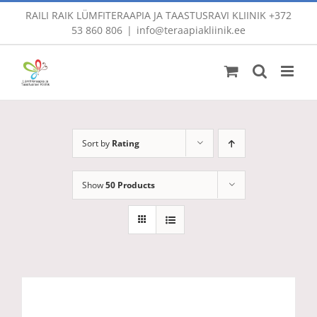
Skip
RAILI RAIK LÜMFITERAAPIA JA TAASTUSRAVI KLIINIK
+372
to
53 860 806
|
info@teraapiakliinik.ee
content
Sort by
Rating
Show
50 Products