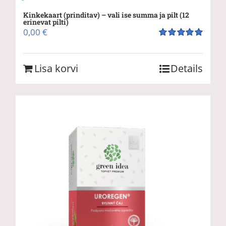
Kinkekaart (prinditav) – vali ise summa ja pilt (12
erinevat pilti)
0,00
€
Hinnanguga
5.00
/ 5
Lisa korvi
Details