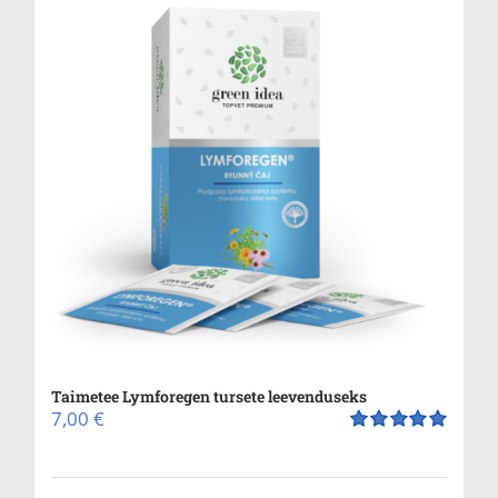
Taimetee Lymforegen tursete leevenduseks
7,00
€
Hinnanguga
5.00
/ 5