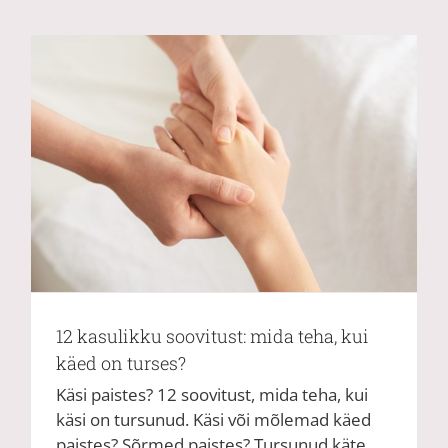
12 kasulikku soovitust: mida teha, kui
käed on turses?
Käsi paistes? 12 soovitust, mida teha, kui
käsi on tursunud. Käsi või mõlemad käed
paistes? Sõrmed paistes? Tursunud käte