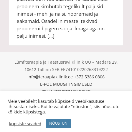
probleem kimbutab tegelikult paljusid
inimesi - mehi ja naisi, nooremaid ja
eakamaid. Osadel inimestel tekivad
probleemid pigem sooja ilmaga aga on
palju inimesi, [...]
Lümfiteraapia ja Taastusravi Kliinik OÜ – Madara 29,
10612 Tallinn SEB EE741010220268319222
info@teraapiakliinik.ee
+372 5386 0806
E-POE MÜÜGITINGIMUSED
PRIVAATSUSTINGIMUSED
KÜPSISED
Meie veebileht kasutab küpsiseid veebikasutuse
lihtsustamiseks. Kui te vajutate "nõustun", siis nõustute
© Copyright 2025 | Lümfiteraapia ja Taastusravi Kliinik
kõikide küpsistega.
OÜ | All Rights Reserved |
küpsiste seaded
NÕUSTUN
Facebook
Email