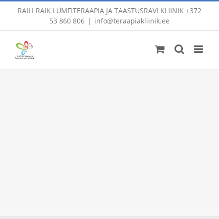
Skip
RAILI RAIK LÜMFITERAAPIA JA TAASTUSRAVI KLIINIK
+372
to
53 860 806
|
info@teraapiakliinik.ee
content