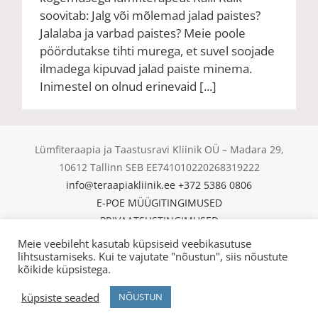
soovitab: Jalg või mõlemad jalad paistes?
Jalalaba ja varbad paistes? Meie poole
pöördutakse tihti murega, et suvel soojade
ilmadega kipuvad jalad paiste minema.
Inimestel on olnud erinevaid [...]
Lümfiteraapia ja Taastusravi Kliinik OÜ – Madara 29,
10612 Tallinn SEB EE741010220268319222
info@teraapiakliinik.ee
+372 5386 0806
E-POE MÜÜGITINGIMUSED
PRIVAATSUSTINGIMUSED
KÜPSISED
Meie veebileht kasutab küpsiseid veebikasutuse
© Copyright 2025 | Lümfiteraapia ja Taastusravi Kliinik
lihtsustamiseks. Kui te vajutate "nõustun", siis nõustute
kõikide küpsistega.
OÜ | All Rights Reserved |
küpsiste seaded
NÕUSTUN
Facebook
Email