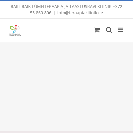
Skip
RAILI RAIK LÜMFITERAAPIA JA TAASTUSRAVI KLIINIK
+372
to
53 860 806
|
info@teraapiakliinik.ee
content