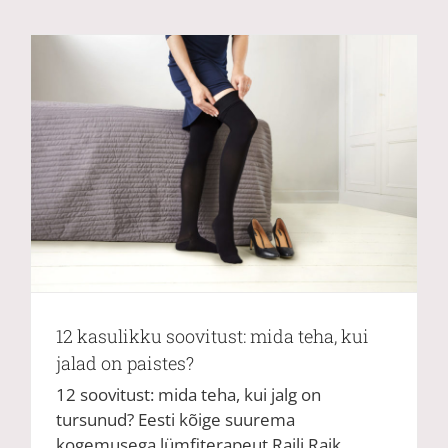
12 kasulikku soovitust: mida teha, kui
jalad on paistes?
12 soovitust: mida teha, kui jalg on
tursunud? Eesti kõige suurema
kogemusega lümfiterapeut Raili Raik