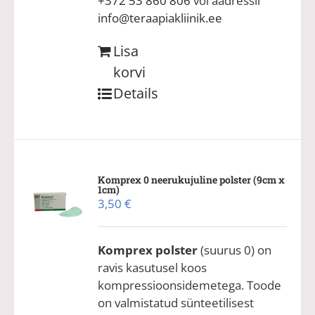
+372 53 860 806
või aadressil
info@teraapiakliinik.ee
Lisa
korvi
Details
Komprex 0 neerukujuline polster (9cm x
1cm)
3,50
€
Komprex polster
(suurus 0) on
ravis kasutusel koos
kompressioonsidemetega. Toode
on valmistatud sünteetilisest