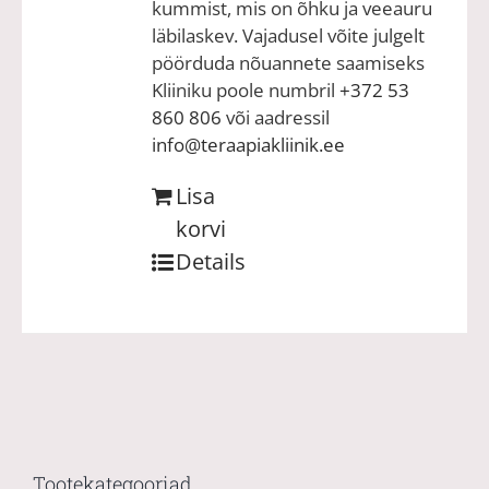
kummist, mis on õhku ja veeauru
läbilaskev. Vajadusel võite julgelt
pöörduda nõuannete saamiseks
Kliiniku poole numbril
+372 53
860 806
või aadressil
info@teraapiakliinik.ee
Lisa
korvi
Details
Tootekategooriad