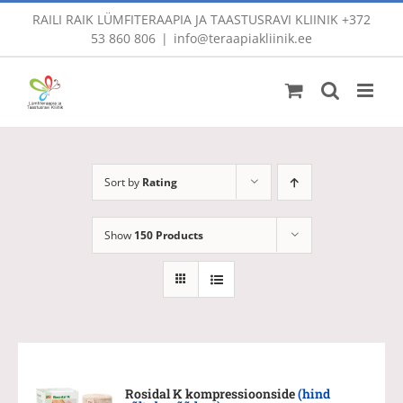
Skip
RAILI RAIK LÜMFITERAAPIA JA TAASTUSRAVI KLIINIK
+372
to
53 860 806
|
info@teraapiakliinik.ee
content
Sort by
Rating
Show
150 Products
Rosidal K kompressioonside
(hind