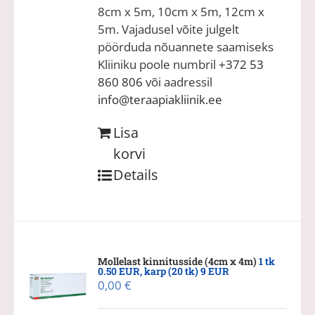
8cm x 5m, 10cm x 5m, 12cm x
5m. Vajadusel võite julgelt
pöörduda nõuannete saamiseks
Kliiniku poole numbril
+372 53
860 806
või aadressil
info@teraapiakliinik.ee
Lisa
korvi
Details
Mollelast kinnitusside (4cm x 4m)
1 tk
0.50 EUR, karp (20 tk) 9 EUR
0,00
€