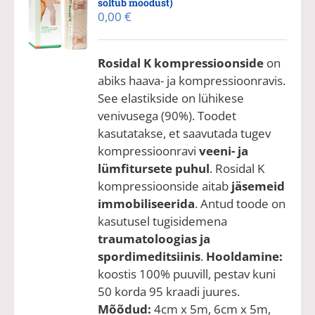
sõltub mõõdust)
0,00
€
Rosidal K kompressioonside
on
abiks haava- ja kompressioonravis.
See elastikside on lühikese
venivusega (90%). Toodet
kasutatakse, et saavutada tugev
kompressioonravi
veeni- ja
lümfitursete puhul
. Rosidal K
kompressioonside aitab
jäsemeid
immobiliseerida
. Antud toode on
kasutusel tugisidemena
traumatoloogias ja
spordimeditsiinis
.
Hooldamine:
koostis 100% puuvill, pestav kuni
50 korda 95 kraadi juures.
Mõõdud:
4cm x 5m, 6cm x 5m,