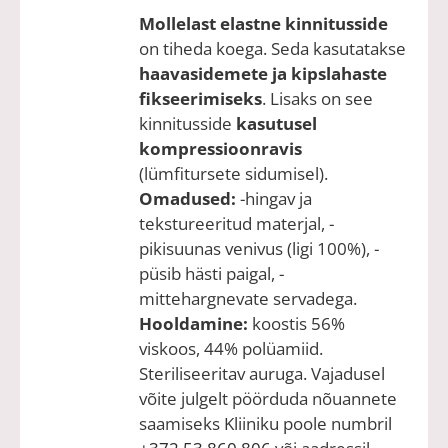
Mollelast elastne kinnitusside
on tiheda koega. Seda kasutatakse
haavasidemete ja kipslahaste
fikseerimiseks
. Lisaks on see
kinnitusside
kasutusel
kompressioonravis
(lümfitursete sidumisel).
Omadused:
-hingav ja
tekstureeritud materjal, -
pikisuunas venivus (ligi 100%), -
püsib hästi paigal, -
mittehargnevate servadega.
Hooldamine:
koostis 56%
viskoos, 44% polüamiid.
Steriliseeritav auruga. Vajadusel
võite julgelt pöörduda nõuannete
saamiseks Kliiniku poole numbril