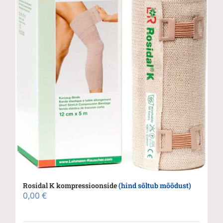
Rosidal K kompressioonside
(hind sõltub mõõdust)
0,00
€