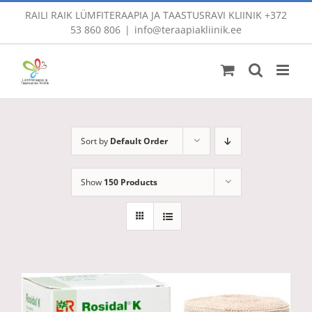
Skip
RAILI RAIK LÜMFITERAAPIA JA TAASTUSRAVI KLIINIK
+372
to
53 860 806
|
info@teraapiakliinik.ee
content
Sort by
Default Order
Show
150 Products