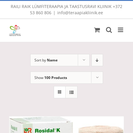
Skip
RAILI RAIK LÜMFITERAAPIA JA TAASTUSRAVI KLIINIK
+372
to
53 860 806
|
info@teraapiakliinik.ee
content
Sort by
Name
Show
100 Products