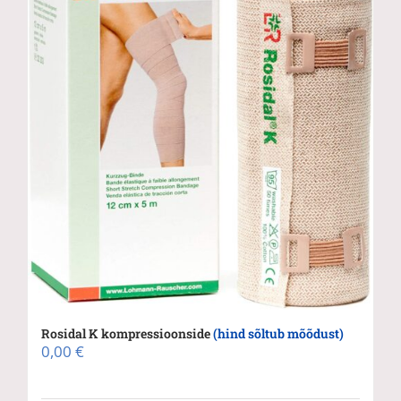
Rosidal K kompressioonside
(hind sõltub mõõdust)
0,00
€