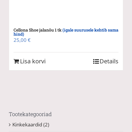
Cellona Shoe jalanõu 1 tk
(igale suurusele kehtib sama
hind)
25,00
€
Lisa korvi
Details
Tootekategooriad
Kinkekaardid
(2)