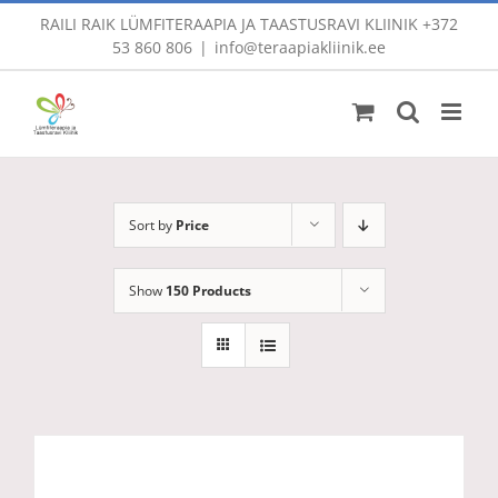
Skip
RAILI RAIK LÜMFITERAAPIA JA TAASTUSRAVI KLIINIK
+372
to
53 860 806
|
info@teraapiakliinik.ee
content
Sort by
Price
Show
150 Products