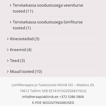
Tervisekassa soodustusega veeniturse
tooted
(11)
Tervisekassa soodustusega lümfiturse
tooted
(1)
Kinesioteibid
(3)
Kreemid
(4)
Teed
(3)
Muud tooted
(10)
Lümfiteraapia ja Taastusravi Kliinik OÜ – Madara 29,
10612 Tallinn SEB EE741010220268319222
info@teraapiakliinik.ee
+372 5386 0806
E-POE MÜÜGITINGIMUSED