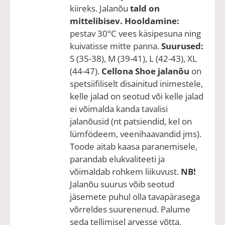
kiireks. Jalanõu
tald on
mittelibisev.
Hooldamine:
pestav 30°C vees käsipesuna ning
kuivatisse mitte panna.
Suurused:
S (35-38), M (39-41), L (42-43), XL
(44-47).
Cellona Shoe jalanõu
on
spetsiifiliselt disainitud inimestele,
kelle jalad on seotud või kelle jalad
ei võimalda kanda tavalisi
jalanõusid (nt patsiendid, kel on
lümfödeem, veenihaavandid jms).
Toode aitab kaasa paranemisele,
parandab elukvaliteeti ja
võimaldab rohkem liikuvust.
NB!
Jalanõu suurus võib seotud
jäsemete puhul olla tavapärasega
võrreldes suurenenud. Palume
seda tellimisel arvesse võtta.