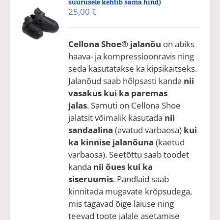
suurusele kehtib sama hind)
25,00
€
Cellona Shoe® jalanõu
on abiks
haava- ja kompressioonravis ning
seda kasutatakse ka kipsikaitseks.
Jalanõud saab hõlpsasti kanda
nii
vasakus kui ka paremas
jalas
. Samuti on Cellona Shoe
jalatsit võimalik kasutada
nii
sandaalina
(avatud varbaosa)
kui
ka kinnise jalanõuna
(kaetud
varbaosa). Seetõttu saab toodet
kanda
nii õues kui ka
siseruumis
. Pandlaid saab
kinnitada mugavate krõpsudega,
mis tagavad õige laiuse ning
teevad toote jalale asetamise