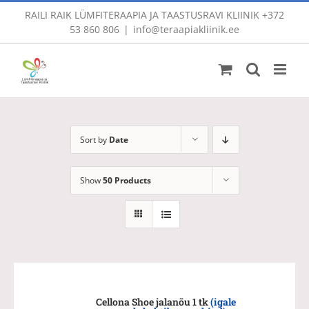
Skip
RAILI RAIK LÜMFITERAAPIA JA TAASTUSRAVI KLIINIK
+372
to
53 860 806
|
info@teraapiakliinik.ee
content
Sort by
Date
Show
50 Products
Cellona Shoe jalanõu 1 tk
(igale