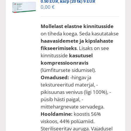
0.50 EUR, karp (20 tk) 9 EUR
0,00
€
Mollelast elastne kinnitusside
on tiheda koega. Seda kasutatakse
haavasidemete ja kipslahaste
fikseerimiseks
. Lisaks on see
kinnitusside
kasutusel
kompressioonravis
(lümfitursete sidumisel).
Omadused:
-hingav ja
tekstureeritud materjal, -
pikisuunas venivus (ligi 100%), -
püsib hästi paigal, -
mittehargnevate servadega.
Hooldamine:
koostis 56%
viskoos, 44% polüamiid.
Steriliseeritav auruga. Vajadusel