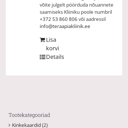
võite julgelt pöörduda nõuannete
saamiseks Kliiniku poole numbril
+372 53 860 806
või aadressil
info@teraapiakliinik.ee
Lisa
korvi
Details
Tootekategooriad
Kinkekaardid
(2)