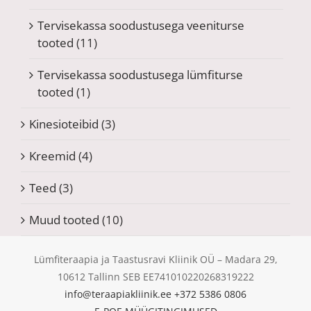
Tervisekassa soodustusega veeniturse
tooted
(11)
Tervisekassa soodustusega lümfiturse
tooted
(1)
Kinesioteibid
(3)
Kreemid
(4)
Teed
(3)
Muud tooted
(10)
Lümfiteraapia ja Taastusravi Kliinik OÜ – Madara 29,
10612 Tallinn SEB EE741010220268319222
info@teraapiakliinik.ee
+372 5386 0806