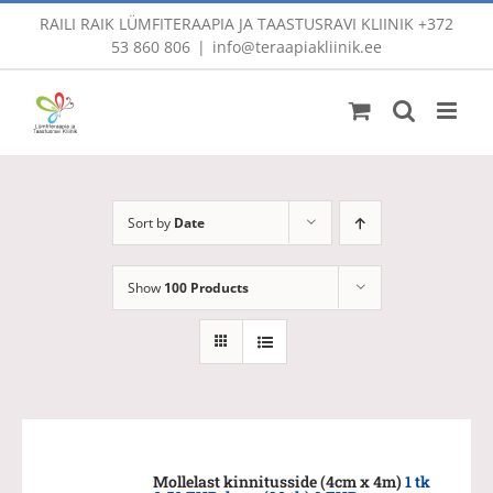
Skip
RAILI RAIK LÜMFITERAAPIA JA TAASTUSRAVI KLIINIK
+372
to
53 860 806
|
info@teraapiakliinik.ee
content
Sort by
Date
Show
100 Products
Mollelast kinnitusside (4cm x 4m)
1 tk