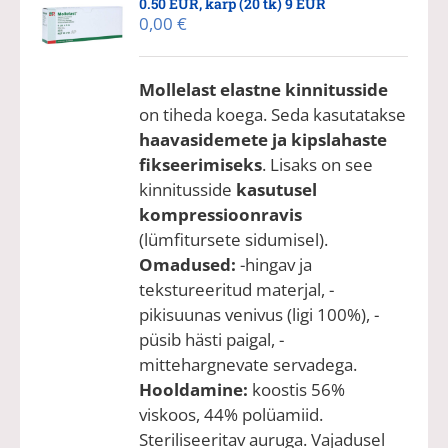
0.50 EUR, karp (20 tk) 9 EUR
0,00
€
Mollelast elastne kinnitusside
on tiheda koega. Seda kasutatakse
haavasidemete ja kipslahaste
fikseerimiseks
. Lisaks on see
kinnitusside
kasutusel
kompressioonravis
(lümfitursete sidumisel).
Omadused:
-hingav ja
tekstureeritud materjal, -
pikisuunas venivus (ligi 100%), -
püsib hästi paigal, -
mittehargnevate servadega.
Hooldamine:
koostis 56%
viskoos, 44% polüamiid.
Steriliseeritav auruga. Vajadusel