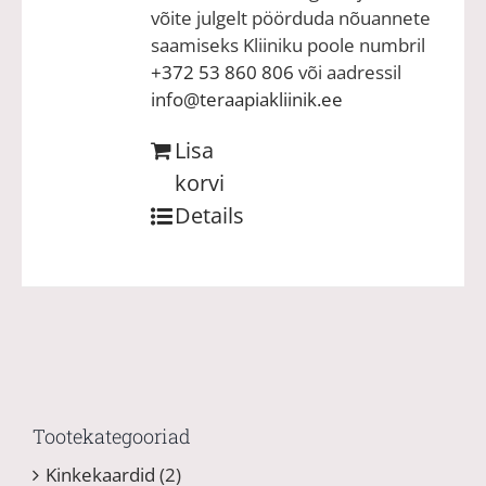
võite julgelt pöörduda nõuannete
saamiseks Kliiniku poole numbril
+372 53 860 806
või aadressil
info@teraapiakliinik.ee
Lisa
korvi
Details
Tootekategooriad
Kinkekaardid
(2)