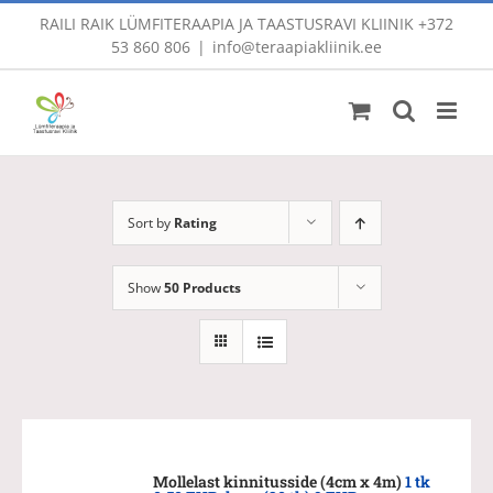
Skip
RAILI RAIK LÜMFITERAAPIA JA TAASTUSRAVI KLIINIK
+372
to
53 860 806
|
info@teraapiakliinik.ee
content
Sort by
Rating
Show
50 Products
Mollelast kinnitusside (4cm x 4m)
1 tk