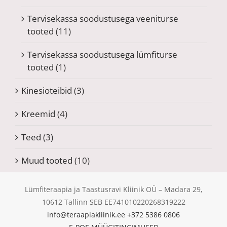
Tervisekassa soodustusega veeniturse
tooted
(11)
Tervisekassa soodustusega lümfiturse
tooted
(1)
Kinesioteibid
(3)
Kreemid
(4)
Teed
(3)
Muud tooted
(10)
Lümfiteraapia ja Taastusravi Kliinik OÜ – Madara 29,
10612 Tallinn SEB EE741010220268319222
info@teraapiakliinik.ee
+372 5386 0806