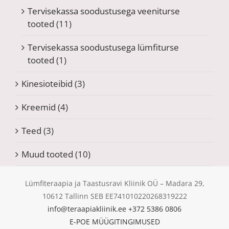
Tervisekassa soodustusega veeniturse
tooted
(11)
Tervisekassa soodustusega lümfiturse
tooted
(1)
Kinesioteibid
(3)
Kreemid
(4)
Teed
(3)
Muud tooted
(10)
Lümfiteraapia ja Taastusravi Kliinik OÜ – Madara 29,
10612 Tallinn SEB EE741010220268319222
info@teraapiakliinik.ee
+372 5386 0806
E-POE MÜÜGITINGIMUSED