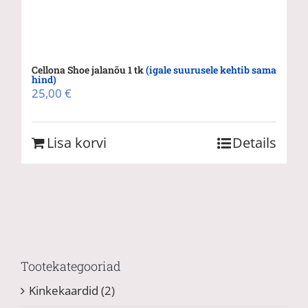
Cellona Shoe jalanõu 1 tk
(igale suurusele kehtib sama
hind)
25,00
€
Lisa korvi
Details
Tootekategooriad
Kinkekaardid
(2)