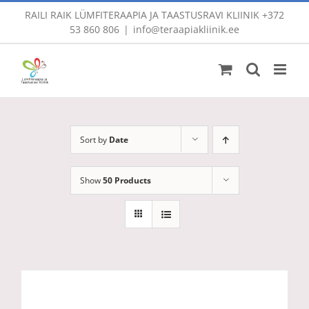
Skip
RAILI RAIK LÜMFITERAAPIA JA TAASTUSRAVI KLIINIK
+372
to
53 860 806
|
info@teraapiakliinik.ee
content
Sort by
Date
Show
50 Products