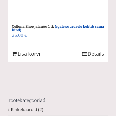
Cellona Shoe jalanõu 1 tk
(igale suurusele kehtib sama
hind)
25,00
€
Lisa korvi
Details
Tootekategooriad
Kinkekaardid
(2)