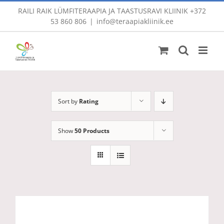
Skip
RAILI RAIK LÜMFITERAAPIA JA TAASTUSRAVI KLIINIK
+372
to
53 860 806
|
info@teraapiakliinik.ee
content
Sort by
Rating
Show
50 Products