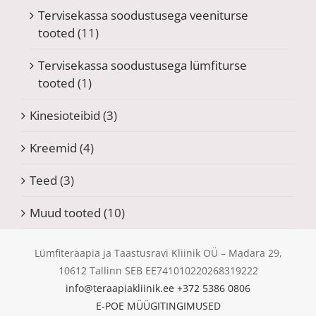
Tervisekassa soodustusega veeniturse
tooted
(11)
Tervisekassa soodustusega lümfiturse
tooted
(1)
Kinesioteibid
(3)
Kreemid
(4)
Teed
(3)
Muud tooted
(10)
Lümfiteraapia ja Taastusravi Kliinik OÜ – Madara 29,
10612 Tallinn SEB EE741010220268319222
info@teraapiakliinik.ee
+372 5386 0806
E-POE MÜÜGITINGIMUSED