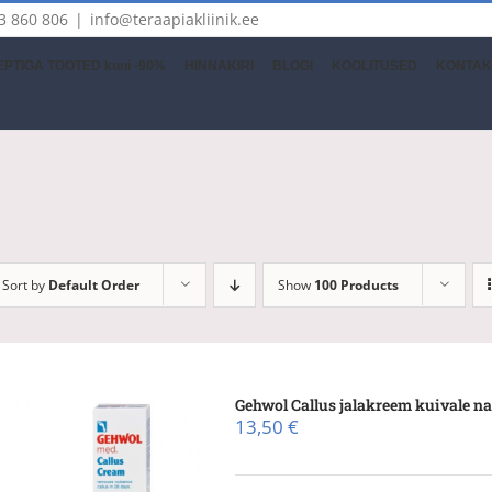
3 860 806
|
info@teraapiakliinik.ee
PTIGA TOOTED kuni -90%
HINNAKIRI
BLOGI
KOOLITUSED
KONTAK
Sort by
Default Order
Show
100 Products
Gehwol Callus jalakreem kuivale na
13,50
€