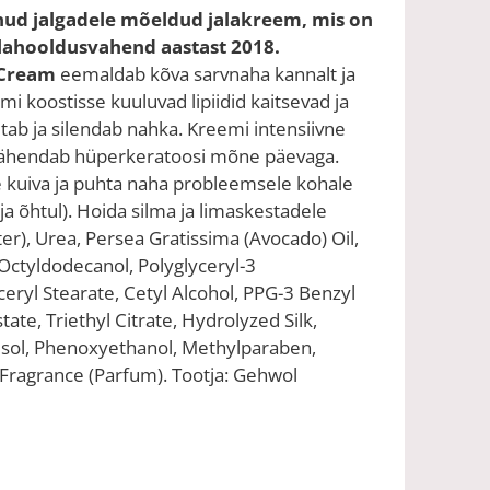
enud jalgadele mõeldud jalakreem, mis on
alahooldusvahend aastast 2018.
 Cream
eemaldab kõva sarvnaha kannalt ja
mi koostisse kuuluvad lipiidid kaitsevad ja
utab ja silendab nahka. Kreemi intensiivne
 vähendab hüperkeratoosi mõne päevaga.
kuiva ja puhta naha probleemsele kohale
a õhtul). Hoida silma ja limaskestadele
r), Urea, Persea Gratissima (Avocado) Oil,
 Octyldodecanol, Polyglyceryl-3
eryl Stearate, Cetyl Alcohol, PPG-3 Benzyl
tate, Triethyl Citrate, Hydrolyzed Silk,
esol, Phenoxyethanol, Methylparaben,
 Fragrance (Parfum). Tootja: Gehwol