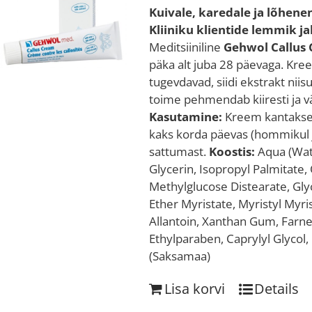
Kuivale, karedale ja lõhen
Kliiniku klientide lemmik j
Meditsiiniline
Gehwol Callus
päka alt juba 28 päevaga. Kree
tugevdavad, siidi ekstrakt niis
toime pehmendab kiiresti ja
Kasutamine:
Kreem kantakse 
kaks korda päevas (hommikul j
sattumast.
Koostis:
Aqua (Wate
Glycerin, Isopropyl Palmitate,
Methylglucose Distearate, Glyc
Ether Myristate, Myristyl Myris
Allantoin, Xanthan Gum, Farn
Ethylparaben, Caprylyl Glycol,
(Saksamaa)
Lisa korvi
Details