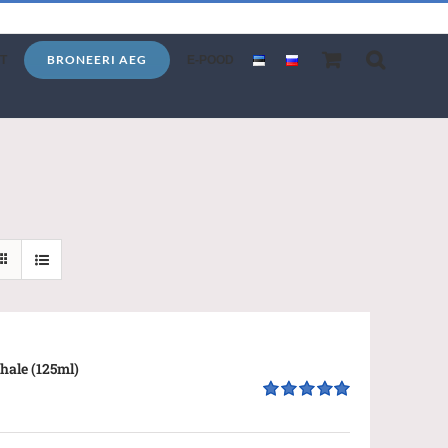
BRONEERI AEG
T
E-POOD
hale (125ml)
Hinnanguga
5.00
/ 5