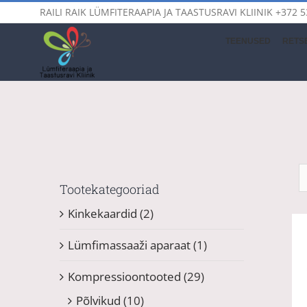
Skip
RAILI RAIK LÜMFITERAAPIA JA TAASTUSRAVI KLIINIK
+372 5
to
content
TEENUSED
RETSE
Tootekategooriad
Kinkekaardid
(2)
Lümfimassaaži aparaat
(1)
Kompressioontooted
(29)
Põlvikud
(10)