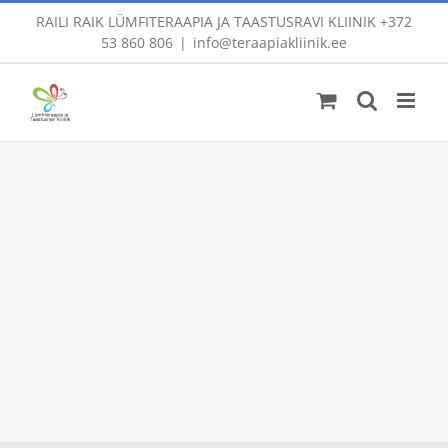
Skip
RAILI RAIK LÜMFITERAAPIA JA TAASTUSRAVI KLIINIK
+372
to
53 860 806
|
info@teraapiakliinik.ee
content