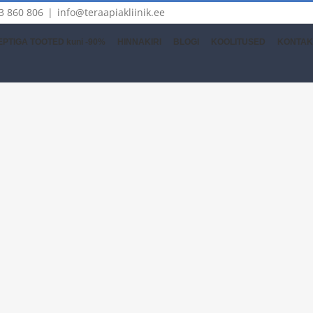
3 860 806
|
info@teraapiakliinik.ee
PTIGA TOOTED kuni -90%
HINNAKIRI
BLOGI
KOOLITUSED
KONTAK