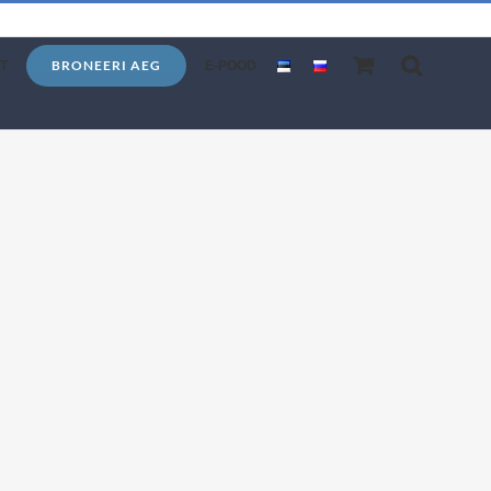
BRONEERI AEG
T
E-POOD