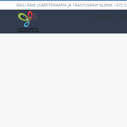
Skip
RAILI RAIK LÜMFITERAAPIA JA TAASTUSRAVI KLIINIK
+372 5
to
content
TEENUSED
RETSE