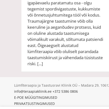
igapäevaelu paratamatu osa - olgu
tegemist spordivigastuste, kukkumiste
või õnnetusjuhtumitega tööl või kodus.
Traumajärgne taastumine võib olla
keeruline ja aeganõudev protsess, kuid
on oluline alustada taastumisega
võimalikult varakult, sõltumata patsiendi
east. Õigeaegselt alustatud
lümfiteraapia võib oluliselt parandada
taastumiskiirust ja vähendada tüsistuste
riski. [...]
Lümfiteraapia ja Taastusravi Kliinik OÜ – Madara 29, 10
info@teraapiakliinik.ee
+372 5386 0806
E-POE MÜÜGITINGIMUSED
PRIVAATSUSTINGIMUSED