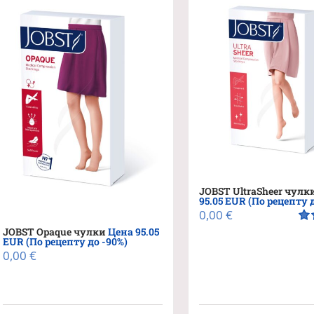
вариа
Опци
можн
выбра
на
стран
товара
JOBST UltraSheer чулк
95.05 EUR (По рецепту 
0,00
€
JOBST Opaque чулки
Цена 95.05
Оц
EUR (По рецепту до -90%)
из 
0,00
€