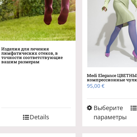
Изделия для лечения
лимфатических отеков, в
точности соответствующие
вашим размерам
Medi Elegance ЦВЕТНЫ
компрессионные чул
95,00
€
Этот
Выберите
товар
Details
параметры
имеет
неско