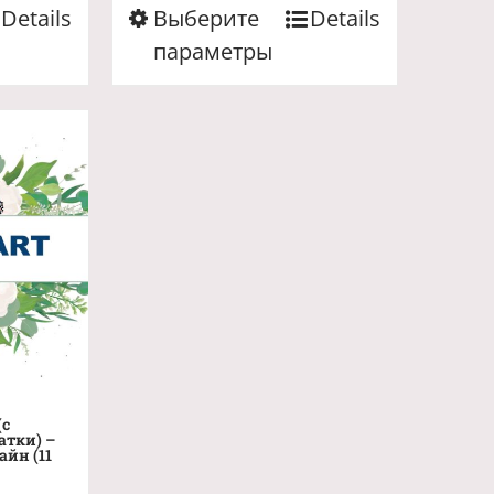
Этот
Details
Выберите
Details
товар
параметры
имеет
несколько
вариаций.
Опции
можно
выбрать
на
странице
товара.
(с
атки) –
айн (11