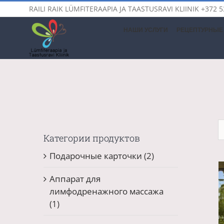
Skip
RAILI RAIK LÜMFITERAAPIA JA TAASTUSRAVI KLIINIK
+372 5
to
content
НАШИ УСЛУГИ
РЕЦЕПТУРНЫЕ 
Категории продуктов
Подарочные карточки
(2)
Аппарат для
лимфодренажного массажа
(1)