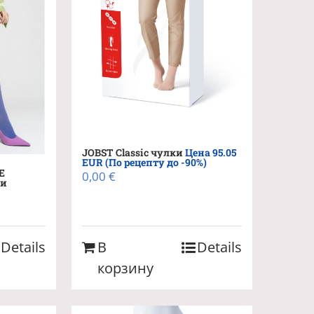
JOBST Classic чулки
Цена 95.05
EUR (По рецепту до -90%)
Е
0,00
€
ки
Details
В
Details
корзину
лько