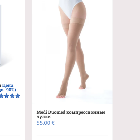
ций.
и
о
ть
ице
.
и
Цена
до -90%)
енка
5.00
5
Medi Duomed компрессионные
чулки
55,00
€