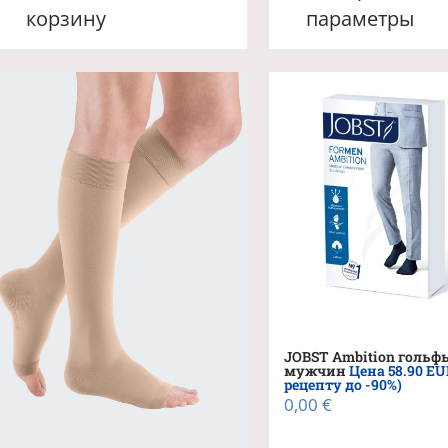
товар
корзину
параметры
имеет
неско
вариа
Опци
можн
выбра
на
стран
товара
JOBST Ambition гольф
мужчин
Цена 58.90 EU
рецепту до -90%)
0,00
€