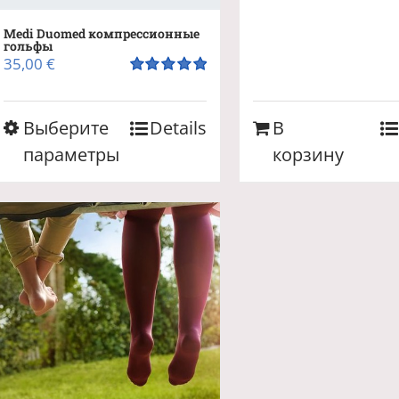
Medi Duomed компрессионные
гольфы
35,00
€
Оценка
5.00
из 5
Этот
Выберите
Details
В
товар
параметры
корзину
имеет
несколько
вариаций.
Опции
можно
выбрать
на
странице
товара.