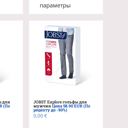
товар
параметры
имеет
лько
несколько
ций.
вариаций.
и
Опции
о
можно
ть
выбрать
на
ице
странице
.
товара.
ы для
JOBST Explore гольфы для
R (По
мужчин
Цена 58.90 EUR (По
рецепту до -90%)
0,00
€