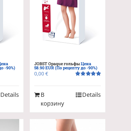
Цена
JOBST Opaque гольфы
Цена
до -90%)
58.90 EUR (По рецепту до -90%)
0,00
€
Оценка
5.00
из 5
Details
В
Details
корзину