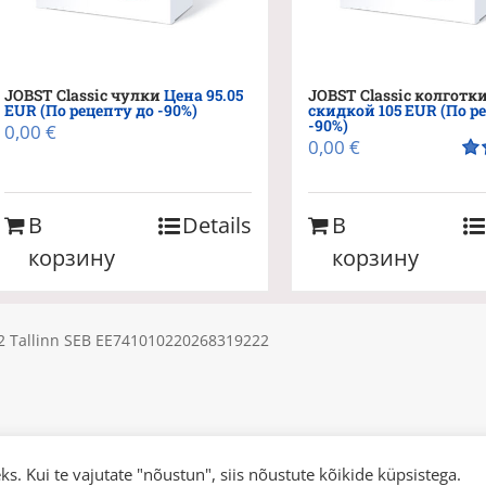
JOBST Classic чулки
Цена 95.05
JOBST Classic колготк
EUR (По рецепту до -90%)
скидкой 105 EUR (По р
-90%)
0,00
€
0,00
€
Оц
из 
В
Details
В
корзину
корзину
612 Tallinn SEB EE741010220268319222
s. Kui te vajutate "nõustun", siis nõustute kõikide küpsistega.
 | All Rights Reserved |