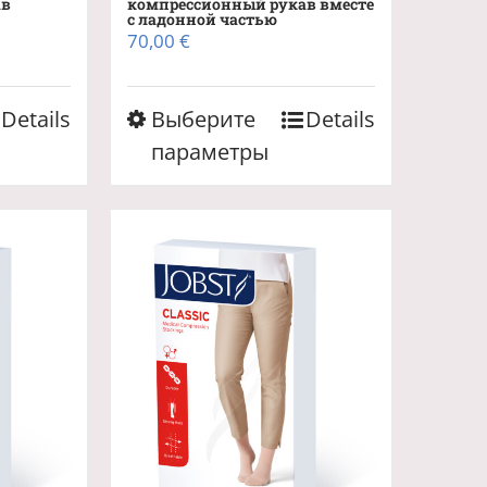
ав
компрессионный рукав вместе
с ладонной частью
70,00
€
Этот
Details
Выберите
Details
товар
параметры
имеет
лько
несколько
ций.
вариаций.
и
Опции
о
можно
ть
выбрать
на
ице
странице
.
товара.