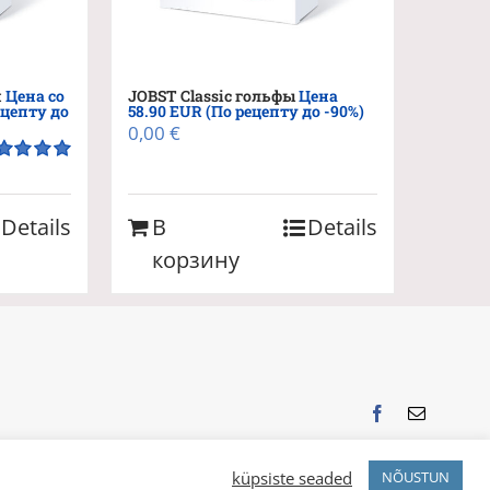
и
Цена со
JOBST Classic гольфы
Цена
ецепту до
58.90 EUR (По рецепту до -90%)
0,00
€
енка
5.00
5
Details
В
Details
корзину
Facebook
Email
küpsiste seaded
NÕUSTUN