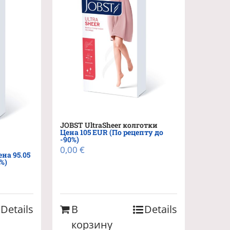
JOBST UltraSheer колготки
Цена 105 EUR (По рецепту до
-90%)
0,00
€
ена 95.05
%)
Details
В
Details
корзину