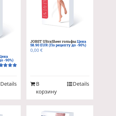
JOBST UltraSheer гольфы
Цена
58.90 EUR (По рецепту до -90%)
0,00
€
Цена
до -90%)
енка
5.00
5
Details
В
Details
корзину