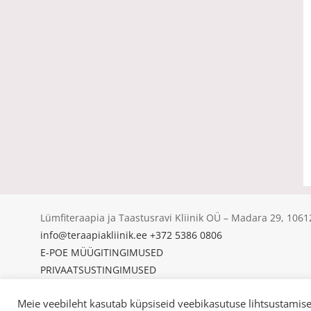
Lümfiteraapia ja Taastusravi Kliinik OÜ – Madara 29, 10
info@teraapiakliinik.ee
+372 5386 0806
E-POE MÜÜGITINGIMUSED
PRIVAATSUSTINGIMUSED
KÜPSISED
Meie veebileht kasutab küpsiseid veebikasutuse lihtsustamisek
© Copyright 2025 | Lümfiteraapia ja Taastusravi Kliinik OÜ