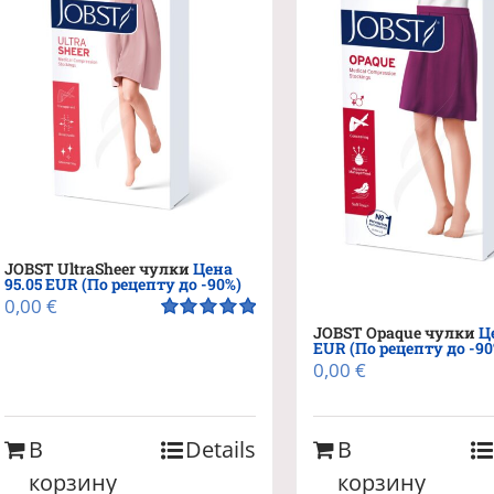
JOBST UltraSheer чулки
Цена
95.05 EUR (По рецепту до -90%)
0,00
€
JOBST Opaque чулки
Ц
Оценка
5.00
EUR (По рецепту до -90
из 5
0,00
€
В
Details
В
корзину
корзину