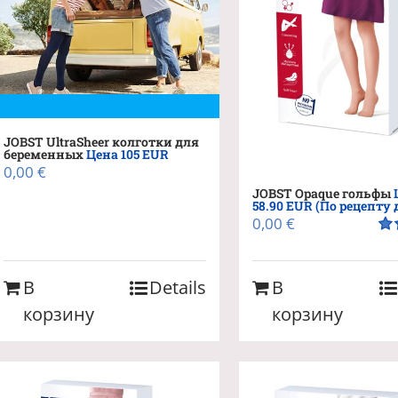
JOBST UltraSheer колготки для
беременных
Цена 105 EUR
0,00
€
JOBST Opaque гольфы
58.90 EUR (По рецепту 
0,00
€
Оц
из 
В
Details
В
корзину
корзину