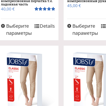
компрессионная перчатка т.е.
компрессионный рук
ладонная часть
45,00
€
40,00
€
Оценка
5.00
из 5
Этот
Этот
Выберите
Details
Выберите
товар
товар
параметры
параметры
имеет
имеет
несколько
неско
вариаций.
вариа
Опции
Опци
можно
можн
выбрать
выбра
на
на
странице
стран
товара.
товара