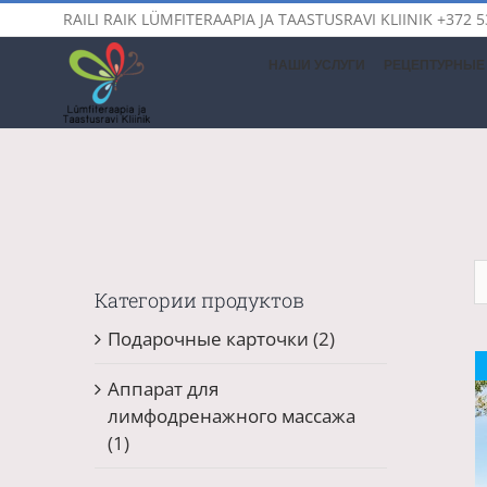
Skip
RAILI RAIK LÜMFITERAAPIA JA TAASTUSRAVI KLIINIK
+372 5
to
content
НАШИ УСЛУГИ
РЕЦЕПТУРНЫЕ 
Категории продуктов
Подарочные карточки
(2)
Аппарат для
лимфодренажного массажа
(1)