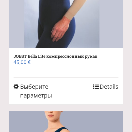
JOBST Bella Lite компрессионный рукав
45,00
€
Этот
Выберите
Details
товар
параметры
имеет
несколько
вариаций.
Опции
можно