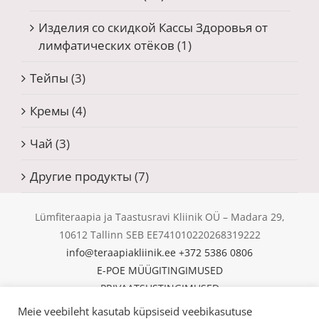
Изделия со скидкой Кассы Здоровья от
лимфатических отёков
(1)
Тейпы
(3)
Кремы
(4)
Чай
(3)
Другие продукты
(7)
Lümfiteraapia ja Taastusravi Kliinik OÜ – Madara 29,
10612 Tallinn SEB EE741010220268319222
info@teraapiakliinik.ee
+372 5386 0806
E-POE MÜÜGITINGIMUSED
PRIVAATSUSTINGIMUSED
KÜPSISED
Meie veebileht kasutab küpsiseid veebikasutuse