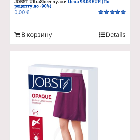
JOBST UltraSheer чулки
Цена 95.05 EUR (По
рецепту до -90%)
0,00
€
Оценка
5.00
из 5
В корзину
Details