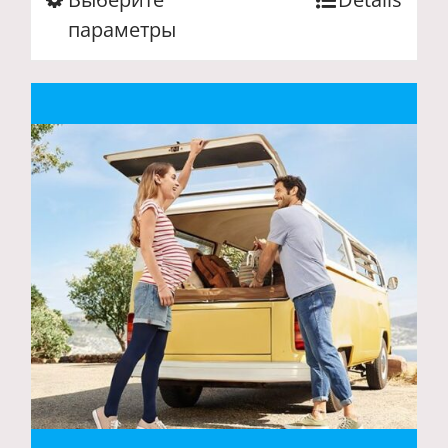
товар
параметры
имеет
несколько
вариаций.
Опции
можно
выбрать
на
странице
товара.