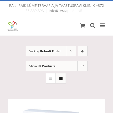
Skip
RAILI RAIK LÜMFITERAAPIA JA TAASTUSRAVI KLIINIK
+372
to
53 860 806
|
info@teraapiakliinik.ee
content
Sort by
Default Order
Show
50 Products