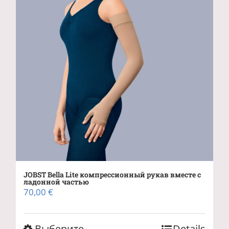
выбрать
на
странице
товара.
JOBST Bella Lite компрессионный рукав вместе с
ладонной частью
70,00
€
Этот
Выберите
Details