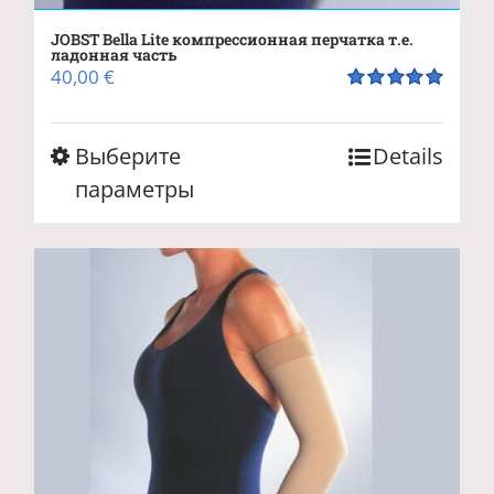
JOBST Bella Lite компрессионная перчатка т.е.
ладонная часть
40,00
€
Оценка
5.00
из 5
Этот
Выберите
Details
товар
параметры
имеет
несколько
вариаций.
Опции
можно
выбрать
на
странице
товара.