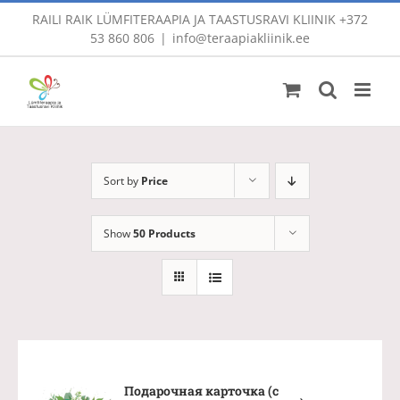
Skip
RAILI RAIK LÜMFITERAAPIA JA TAASTUSRAVI KLIINIK
+372
to
53 860 806
|
info@teraapiakliinik.ee
content
Sort by
Price
Show
50 Products
Подарочная карточка (с