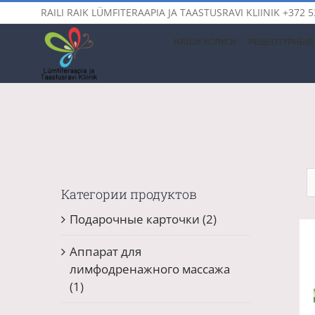
Skip
RAILI RAIK LÜMFITERAAPIA JA TAASTUSRAVI KLIINIK
+372 5
to
content
НАШИ УСЛУГИ
РЕЦЕПТУРНЫЕ 
Категории продуктов
Подарочные карточки
(2)
Аппарат для
лимфодренажного массажа
(1)