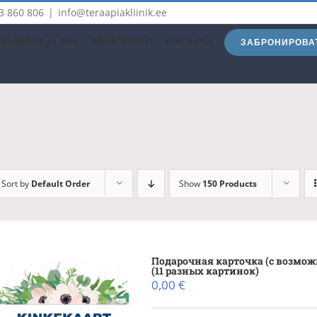
3 860 806
|
info@teraapiakliinik.ee
ЗАБРОНИРОВА
ИЗДЕЛИЯ до -90%
ПРЕЙСКУРАНТ
КОНТАКТЫ
Sort by
Default Order
Show
150 Products
Подарочная карточка (с возмож
(11 разных картинок)
0,00
€