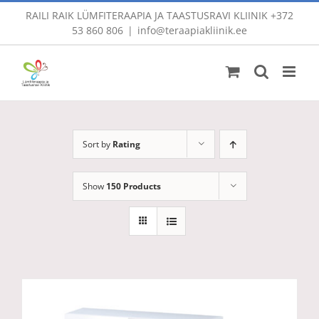
Skip
RAILI RAIK LÜMFITERAAPIA JA TAASTUSRAVI KLIINIK
+372
to
53 860 806
|
info@teraapiakliinik.ee
content
Sort by
Rating
Show
150 Products