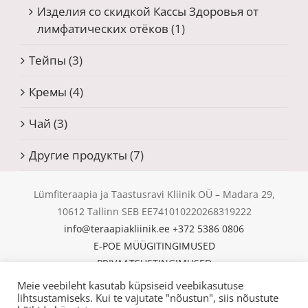
Изделия со скидкой Кассы Здоровья от
лимфатических отёков
(1)
Тейпы
(3)
Кремы
(4)
Чай
(3)
Другие продукты
(7)
Lümfiteraapia ja Taastusravi Kliinik OÜ – Madara 29,
10612 Tallinn SEB EE741010220268319222
info@teraapiakliinik.ee
+372 5386 0806
E-POE MÜÜGITINGIMUSED
PRIVAATSUSTINGIMUSED
KÜPSISED
Meie veebileht kasutab küpsiseid veebikasutuse
© Copyright 2025 | Lümfiteraapia ja Taastusravi Kliinik
lihtsustamiseks. Kui te vajutate "nõustun", siis nõustute