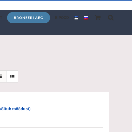
BRONEERI AEG
T
E-POOD
sõltub mõõdust)