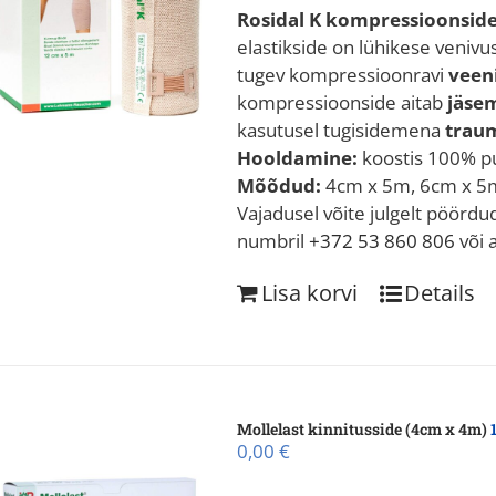
Rosidal K kompressioonsid
elastikside on lühikese veniv
tugev kompressioonravi
veeni
kompressioonside aitab
jäsem
kasutusel tugisidemena
traum
Hooldamine:
koostis 100% pu
Mõõdud:
4cm x 5m, 6cm x 5m
Vajadusel võite julgelt pöörd
numbril
+372 53 860 806
või 
Lisa korvi
Details
Mollelast kinnitusside (4cm x 4m)
0,00
€