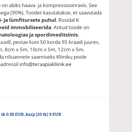
e
on abiks haava- ja kompressioonravis. See
usega (90%). Toodet kasutatakse, et saavutada
- ja lümfitursete puhul
. Rosidal K
eid immobiliseerida
. Antud toode on
atoloogias ja spordimeditsiinis
.
uvill, pestav kuni 50 korda 95 kraadi juures.
, 8cm x 5m, 10cm x 5m, 12cm x 5m.
uda nõuannete saamiseks Kliiniku poole
aadressil
info@teraapiakliinik.ee
1 tk 0.50 EUR, karp (20 tk) 9 EUR