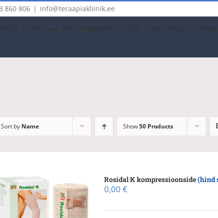
3 860 806
|
info@teraapiakliinik.ee
PTIGA TOOTED kuni -90%
HINNAKIRI
BLOGI
KOOLITUSED
KONTAK
Sort by
Name
Show
50 Products
Rosidal K kompressioonside
(hind 
0,00
€