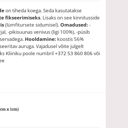
de
on tiheda koega. Seda kasutatakse
te fikseerimiseks
. Lisaks on see kinnitusside
is
(lümfitursete sidumisel).
Omadused:
-
al, -pikisuunas venivus (ligi 100%), -püsib
e servadega.
Hooldamine:
koostis 56%
seeritav auruga. Vajadusel võite julgelt
 Kliiniku poole numbril
+372 53 860 806
või
.ee
9cm x 1cm)