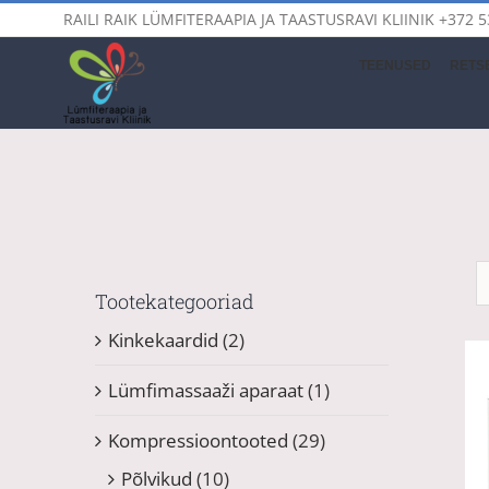
Skip
RAILI RAIK LÜMFITERAAPIA JA TAASTUSRAVI KLIINIK
+372 5
to
content
TEENUSED
RETSE
Tootekategooriad
Kinkekaardid
(2)
Lümfimassaaži aparaat
(1)
Kompressioontooted
(29)
Põlvikud
(10)