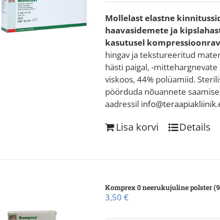
Mollelast elastne kinnitussi
haavasidemete ja kipslahas
kasutusel kompressioonrav
hingav ja tekstureeritud materj
hästi paigal, -mittehargnevat
viskoos, 44% polüamiid. Sterili
pöörduda nõuannete saamiseks
aadressil
info@teraapiakliinik
Lisa korvi
Details
Komprex 0 neerukujuline polster (
3,50
€