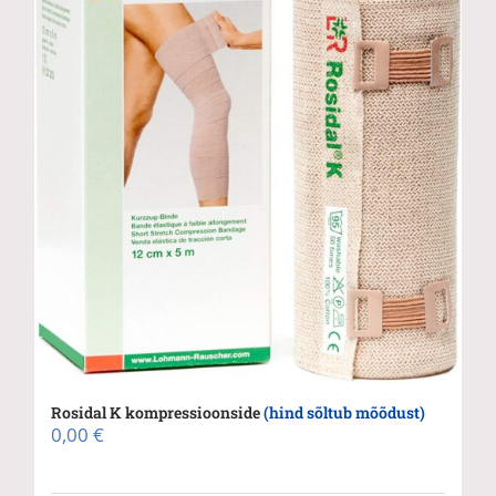
Rosidal K kompressioonside
(hind sõltub mõõdust)
0,00
€