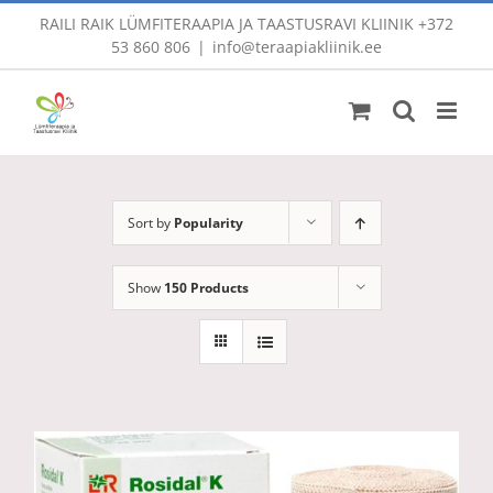
Skip
RAILI RAIK LÜMFITERAAPIA JA TAASTUSRAVI KLIINIK
+372
to
53 860 806
|
info@teraapiakliinik.ee
content
Sort by
Popularity
Show
150 Products