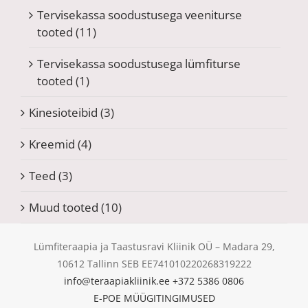
Tervisekassa soodustusega veeniturse
tooted
(11)
Tervisekassa soodustusega lümfiturse
tooted
(1)
Kinesioteibid
(3)
Kreemid
(4)
Teed
(3)
Muud tooted
(10)
Lümfiteraapia ja Taastusravi Kliinik OÜ – Madara 29,
10612 Tallinn SEB EE741010220268319222
info@teraapiakliinik.ee
+372 5386 0806
E-POE MÜÜGITINGIMUSED