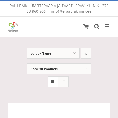
Skip
RAILI RAIK LÜMFITERAAPIA JA TAASTUSRAVI KLIINIK
+372
to
53 860 806
|
info@teraapiakliinik.ee
content
Sort by
Name
Show
50 Products