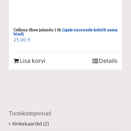
Cellona Shoe jalanõu 1 tk
(igale suurusele kehtib sama
hind)
25,00
€
Lisa korvi
Details
Tootekategooriad
Kinkekaardid
(2)