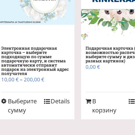
Подарочная карточка 
Электронная подарочная
возможностью распеч
карточка – выберите
выберите сумму и диз
подходящую по сумме
разных картинок)
подарочную карту, и система
автоматически отправит
0,00
€
подарок на электронный адрес
получателя
Диапазон
10,00
€
–
200,00
€
цен:
10,00 €
Этот
Выберите
Details
В
–
товар
200,00 €
сумму
корзину
имеет
несколько
вариаций.