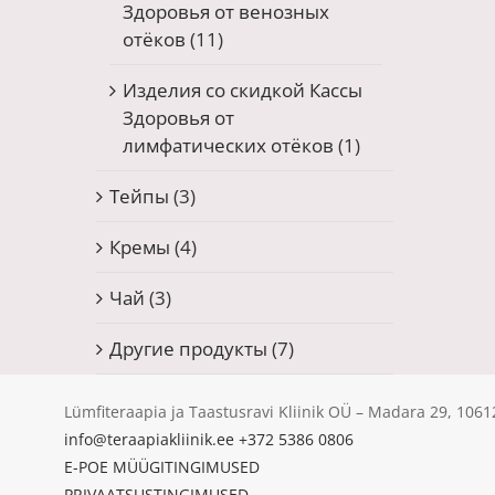
Здоровья от венозных
отёков
(11)
Изделия со скидкой Кассы
Здоровья от
лимфатических отёков
(1)
Тейпы
(3)
Кремы
(4)
Чай
(3)
Другие продукты
(7)
Lümfiteraapia ja Taastusravi Kliinik OÜ – Madara 29, 10
info@teraapiakliinik.ee
+372 5386 0806
E-POE MÜÜGITINGIMUSED
PRIVAATSUSTINGIMUSED