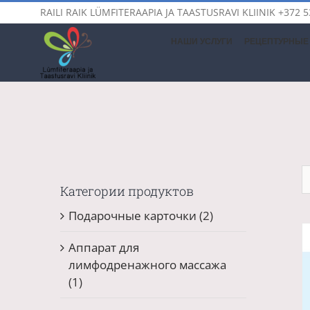
Skip
RAILI RAIK LÜMFITERAAPIA JA TAASTUSRAVI KLIINIK
+372 5
to
content
НАШИ УСЛУГИ
РЕЦЕПТУРНЫЕ 
Категории продуктов
Подарочные карточки
(2)
Аппарат для
лимфодренажного массажа
(1)