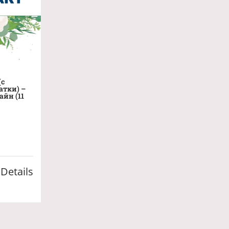
(с
атки) –
айн (11
Details