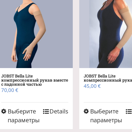
JOBST Bella Lite
JOBST Bella Lite
компрессионный рукав вместе
компрессионный рук
с ладонной частью
45,00
€
70,00
€
Этот
Этот
Выберите
Details
Выберите
товар
товар
параметры
параметры
имеет
имеет