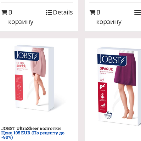
В
Details
В
корзину
корзину
JOBST UltraSheer колготки
Цена 105 EUR (По рецепту до
-90%)