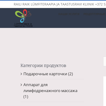
Skip
RAILI RAIK LÜMFITERAAPIA JA TAASTUSRAVI KLIINIK
+372 5
to
content
НАШИ УСЛУГИ
РЕЦЕПТУРНЫЕ 
Категории продуктов
Подарочные карточки
(2)
Аппарат для
лимфодренажного массажа
(1)