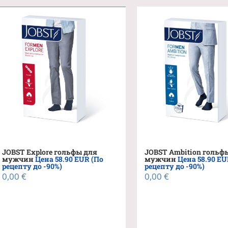
несколько
неско
вариаций.
вариа
Опции
Опци
можно
можн
выбрать
выбра
на
на
странице
стран
товара.
товара
JOBST Ambition гольф
JOBST Explore гольфы для
мужчин
Цена 58.90 EU
мужчин
Цена 58.90 EUR (По
рецепту до -90%)
рецепту до -90%)
0,00
€
0,00
€