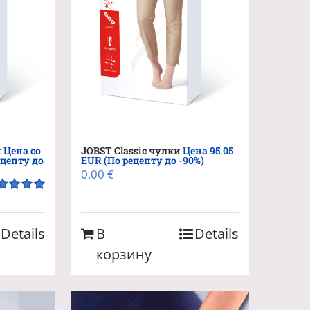
и
Цена со
JOBST Classic чулки
Цена 95.05
ецепту до
EUR (По рецепту до -90%)
0,00
€
енка
5.00
5
Details
В
Details
корзину