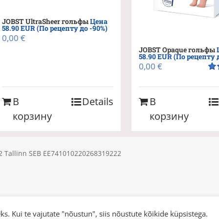
JOBST UltraSheer гольфы
Цена
58.90 EUR (По рецепту до -90%)
0,00
€
JOBST Opaque гольфы
58.90 EUR (По рецепту 
0,00
€
Оц
из 
В
Details
В
корзину
корзину
612 Tallinn SEB EE741010220268319222
s. Kui te vajutate "nõustun", siis nõustute kõikide küpsistega.
 | All Rights Reserved |