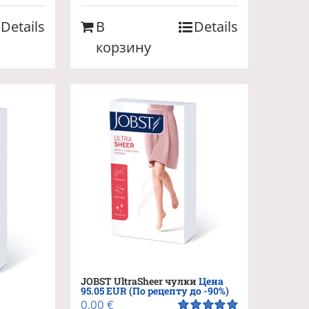
Details
В
Details
корзину
JOBST UltraSheer чулки
Цена
95.05 EUR (По рецепту до -90%)
0,00
€