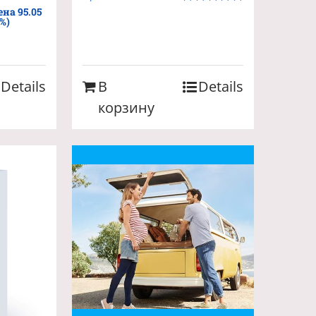
ена 95.05
Оценка
5.00
%)
из 5
Details
В
Details
корзину