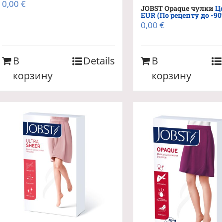
0,00
€
JOBST Opaque чулки
Ц
EUR (По рецепту до -90
0,00
€
В
Details
В
корзину
корзину