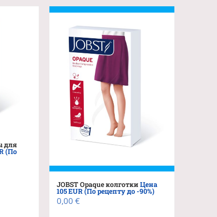
лько
несколько
ций.
вариаций.
и
Опции
о
можно
ть
выбрать
на
ице
странице
.
товара.
ы для
R (По
JOBST Opaque колготки
Цена
105 EUR (По рецепту до -90%)
0,00
€