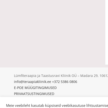
Lümfiteraapia ja Taastusravi Kliinik OÜ – Madara 29, 10
info@teraapiakliinik.ee
+372 5386 0806
E-POE MÜÜGITINGIMUSED
PRIVAATSUSTINGIMUSED
KÜPSISED
Meie veebileht kasutab küpsiseid veebikasutuse lihtsustamisek
© Copyright 2025 | Lümfiteraapia ja Taastusravi Kliinik OÜ