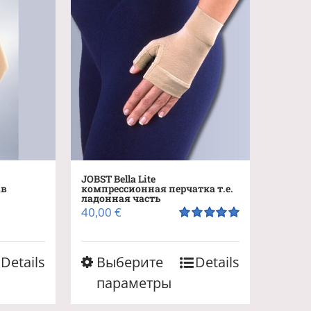
JOBST Bella Lite
ав
компрессионная перчатка т.е.
ладонная часть
40,00
€
Оценка
5.00
из 5
Этот
Details
Выберите
Details
товар
параметры
имеет