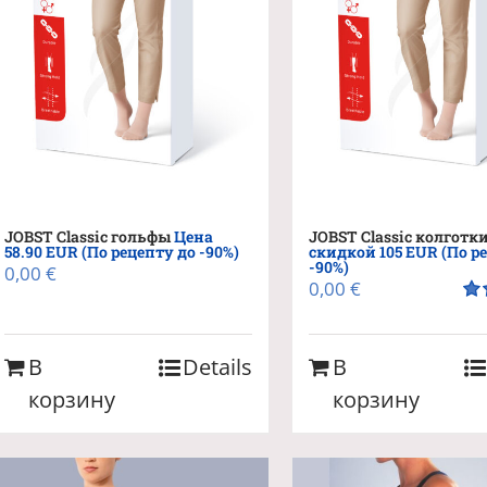
JOBST Classic гольфы
Цена
JOBST Classic колготк
58.90 EUR (По рецепту до -90%)
скидкой 105 EUR (По р
-90%)
0,00
€
0,00
€
Оц
из 
В
Details
В
корзину
корзину