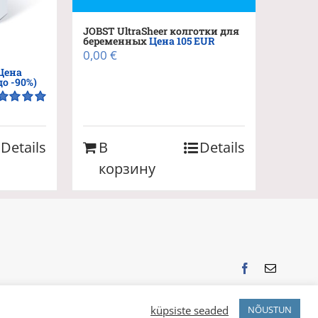
JOBST UltraSheer колготки для
беременных
Цена 105 EUR
0,00
€
Цена
до -90%)
енка
5.00
5
Details
В
Details
корзину
Facebook
Email
küpsiste seaded
NÕUSTUN