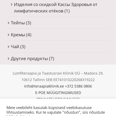
Изделия со скидкой Кассы Здоровья от
лимфатических отёков
(1)
Тейпы
(3)
Кремы
(4)
Чай
(3)
Другие продукты
(7)
Lümfiteraapia ja Taastusravi Kliinik OÜ – Madara 29,
10612 Tallinn SEB EE741010220268319222
info@teraapiakliinik.ee
+372 5386 0806
E-POE MÜÜGITINGIMUSED
PRIVAATSUSTINGIMUSED
KÜPSISED
Meie veebileht kasutab küpsiseid veebikasutuse
© Copyright 2025 | Lümfiteraapia ja Taastusravi Kliinik
lihtsustamiseks. Kui te vajutate "nõustun", siis nõustute