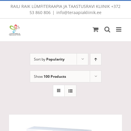
Skip
RAILI RAIK LÜMFITERAAPIA JA TAASTUSRAVI KLIINIK
+372
to
53 860 806
|
info@teraapiakliinik.ee
content
Sort by
Popularity
Show
100 Products