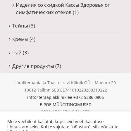
Изделия со скидкой Кассы Здоровья от
лимфатических отёков
(1)
Тейпы
(3)
Кремы
(4)
Чай
(3)
Другие продукты
(7)
Lümfiteraapia ja Taastusravi Kliinik OÜ – Madara 29,
10612 Tallinn SEB EE741010220268319222
info@teraapiakliinik.ee
+372 5386 0806
E-POE MÜÜGITINGIMUSED
PRIVAATSUSTINGIMUSED
KÜPSISED
Meie veebileht kasutab küpsiseid veebikasutuse
© Copyright 2025 | Lümfiteraapia ja Taastusravi Kliinik
lihtsustamiseks. Kui te vajutate "nõustun", siis nõustute