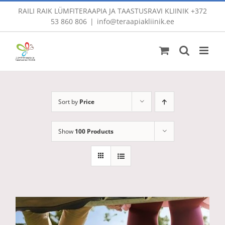
Skip
RAILI RAIK LÜMFITERAAPIA JA TAASTUSRAVI KLIINIK
+372
to
53 860 806
|
info@teraapiakliinik.ee
content
Sort by
Price
Show
100 Products